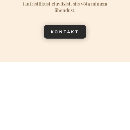
tantristlikust eluviisist, siis võta minuga
ühendust.
KONTAKT
Tantramassaaž Tallinnas
Tantramassaaž Tallinnas. Avastusretk Sinu
sügavama naiselikkuse maailma.
Tantramassaaž, mis on tuntud ka kui Tantra
Teraapia, on holistiline lähenemine meie kehale ja