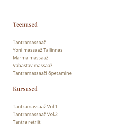
Vabastav massaa
ž
Tantramassaa
ži õpetamine
Kursused
Tantramassaaž Vol.1
Tantramassaaž Vol.2
Tantra retriit
Tantristlik Mees
Tantra terapeudi koolitus
Hea teada
Artiklid
Videod
Hinnakiri