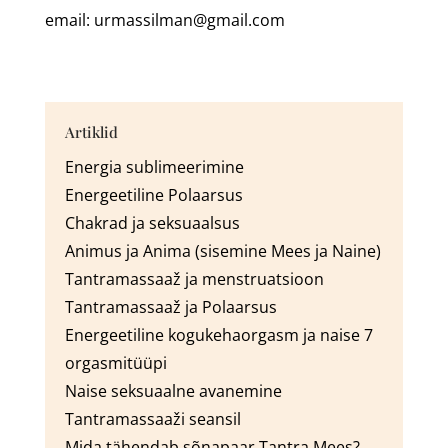
email: urmassilman@gmail.com
Artiklid
Energia sublimeerimine
Energeetiline Polaarsus
Chakrad ja seksuaalsus
Animus ja Anima (sisemine Mees ja Naine)
Tantra
massaaž
ja menstruatsioon
Tantra
massaaž
ja Polaarsus
Energeetiline kogukehaorgasm ja naise 7
orgasmitüüpi
Naise seksuaalne avanemine
Tantra
massaaži
seansil
Mida tähendab sõnapaar Tantra Mees?