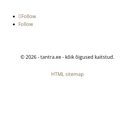
HTML sitemap
Archives
aprill 2024
veebruar 2024
jaanuar 2024
detsember 2017
november 2016
september 2015
aprill 2015
veebruar 2015