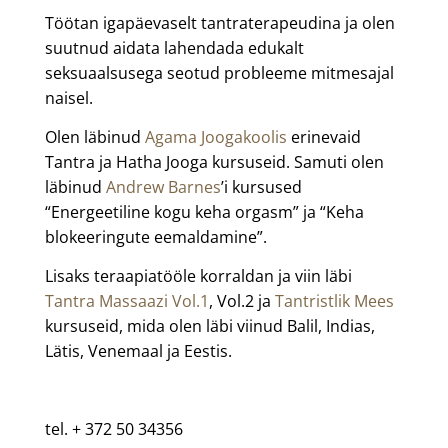
Töötan igapäevaselt tantraterapeudina ja olen
suutnud aidata lahendada edukalt
seksuaalsusega seotud probleeme mitmesajal
naisel.
Olen läbinud
Agama Joogakoolis
erinevaid
Tantra ja Hatha Jooga kursuseid. Samuti olen
läbinud
Andrew Barnes
’i kursused
“Energeetiline kogu keha orgasm” ja “Keha
blokeeringute eemaldamine”.
Lisaks teraapiatööle korraldan ja viin läbi
Tantra Massaazi Vol.1
, Vol.2 ja
Tantristlik Mees
kursuseid, mida olen läbi viinud Balil, Indias,
Lätis, Venemaal ja Eestis.
tel. + 372 50 34356