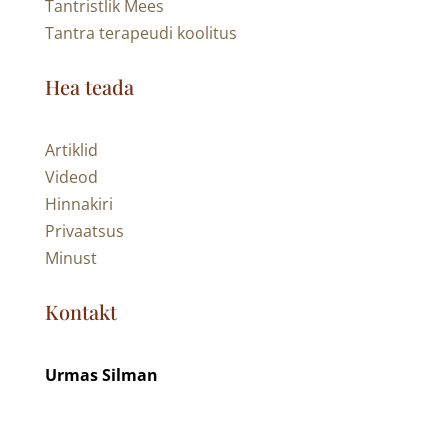
Privaatsus
Minust
Kontakt
Urmas Silman
urmas@tantra.ee
+372 5034356
Follow
Follow
© 2026 - tantra.ee - kõik õigused kaitstud.