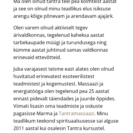
Ma olen olnud tantra teel pea kolmteist aastat
ja see on olnud minu teadlikus elus isiksuse
arengu kõige põnevam ja arendavam ajajärk.
Olen varem olnud aktiivselt tegev
ärivaldkonnas, tegelenud kaheksa aastat
tarbekaupade müügi ja turundusega ning
kümme aastat juhtinud samas valdkonnas
erinevaid ettevõtteid.
Juba varajasest teisme east alates olen olnud
huvitatud erinevatest esoteerilistest
teadmistest ja kogemustest. Massaazi ja
energiatööga olen tegelenud pea 25 aastat
ennast pidevalt täiendades ja juurde õppides.
Viimati lisasin oma teadmiste ja oskuste
pagasisse Marma ja
Tantramassaazi
. Minu
teadlikum teekond spirituaalsusesse sai alguse
2011 aastal kui osalesin Tantra kursustel.