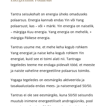
Tantra seisukohalt on energia üheks omaduseks
polaarsus. Energia kannab endas Yin või Yang
polaarsust, kas – või + märki. Yin energia on naiselik,
– märgiga Kuu energia. Yang energia on mehelik, +
märgiga Päikese energia.
Tantras usume me, et mehe keha kogub rohkem
Yang energiat ja naise keha kogub rohkem Yin
energiat, kuid see ei toimi alati nii. Tantraga
tegeledes teeme me endaga pidevalt tööd, et meeste
ja naiste vaheline energeetiline polaarsus toimiks.
Yogaga tegeledes on eesmärgiks aktiveerida ja
tasakaalustada endas mees- ja naisenergiad 50/50.
Tantras ei ole see eesmärgiks, kuna 50/50 seisundis
muutub inimene energeetiliselt androgüüniks, pool