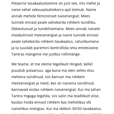
Polaarne tasakaalustamine on just see, mis mehe ja
naise vahel seksuaalvahekorra ajal toimub. Naine
annab mehele feminiinset naisenergiat. Mees
tunneb ennast peale vahekorda rohkem tundliku,
lõdvestunud ja tundelisemana. Mees annab naisele
maskuliinset meesenergiat ja naine tunneb ennast
peale vahekorda rohkem tasakaalus, rahulikumana
ja ta suudab paremini kontrollida oma emotsioone.
Tantras mängime me justkui rollimänge.
Me teame, et me oleme tegelikult Hinged, kellel
puudub polaarsus, aga kuna ma olen selles elus
mehena sündinud, siis kannan ma rohkem
meesenergiat ja need, kes on naisena sündinud,
kannavad endas rohkem naisenergiat. Kui ma tahan
Tantra Yogaga tegelda, siis valin ma teadlikult viise,
kuidas hoida ennast rohkem kas mehelikus või
naiselikus energias. Kui ma oleksin 50/50 tasakaalus,