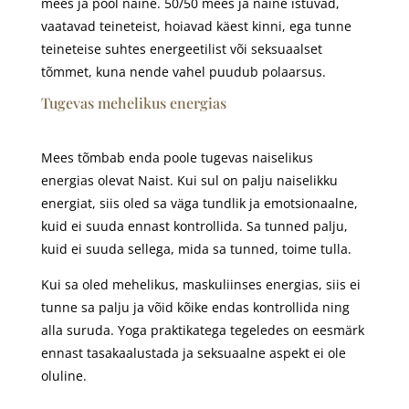
mees ja pool naine. 50/50 mees ja naine istuvad,
vaatavad teineteist, hoiavad käest kinni, ega tunne
teineteise suhtes energeetilist või seksuaalset
tõmmet, kuna nende vahel puudub polaarsus.
Tugevas mehelikus energias
Mees tõmbab enda poole tugevas naiselikus
energias olevat Naist. Kui sul on palju naiselikku
energiat, siis oled sa väga tundlik ja emotsionaalne,
kuid ei suuda ennast kontrollida. Sa tunned palju,
kuid ei suuda sellega, mida sa tunned, toime tulla.
Kui sa oled mehelikus, maskuliinses energias, siis ei
tunne sa palju ja võid kõike endas kontrollida ning
alla suruda. Yoga praktikatega tegeledes on eesmärk
ennast tasakaalustada ja seksuaalne aspekt ei ole
oluline.