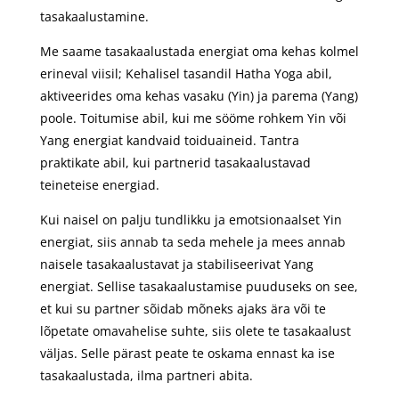
tasakaalustamine.
Me saame tasakaalustada energiat oma kehas kolmel
erineval viisil; Kehalisel tasandil Hatha Yoga abil,
aktiveerides oma kehas vasaku (Yin) ja parema (Yang)
poole. Toitumise abil, kui me sööme rohkem Yin või
Yang energiat kandvaid toiduaineid. Tantra
praktikate abil, kui partnerid tasakaalustavad
teineteise energiad.
Kui naisel on palju tundlikku ja emotsionaalset Yin
energiat, siis annab ta seda mehele ja mees annab
naisele tasakaalustavat ja stabiliseerivat Yang
energiat. Sellise tasakaalustamise puuduseks on see,
et kui su partner sõidab mõneks ajaks ära või te
lõpetate omavahelise suhte, siis olete te tasakaalust
väljas. Selle pärast peate te oskama ennast ka ise
tasakaalustada, ilma partneri abita.