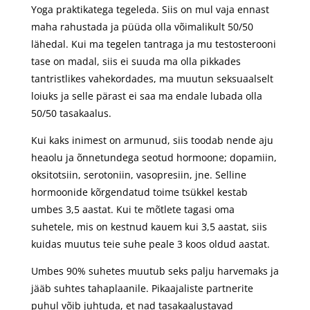
Yoga praktikatega tegeleda. Siis on mul vaja ennast
maha rahustada ja püüda olla võimalikult 50/50
lähedal. Kui ma tegelen tantraga ja mu testosterooni
tase on madal, siis ei suuda ma olla pikkades
tantristlikes vahekordades, ma muutun seksuaalselt
loiuks ja selle pärast ei saa ma endale lubada olla
50/50 tasakaalus.
Kui kaks inimest on armunud, siis toodab nende aju
heaolu ja õnnetundega seotud hormoone; dopamiin,
oksitotsiin, serotoniin, vasopresiin, jne. Selline
hormoonide kõrgendatud toime tsükkel kestab
umbes 3,5 aastat. Kui te mõtlete tagasi oma
suhetele, mis on kestnud kauem kui 3,5 aastat, siis
kuidas muutus teie suhe peale 3 koos oldud aastat.
Umbes 90% suhetes muutub seks palju harvemaks ja
jääb suhtes tahaplaanile. Pikaajaliste partnerite
puhul võib juhtuda, et nad tasakaalustavad