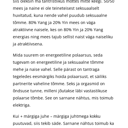
siis oleksin ma tantristlikus mõttes mitte keegi. 50/50
mees ja naine ei ole teineteisest seksuaalselt
huvitatud, kuna nende vahel puudub seksuaalne
tõmme. 80% Yang ja 20% Yin mees on väga
atraktiivne naisele, kes on 80% Yin ja 20% Yang
energias ning mees tajub sellist naist väga naiseliku
ja atraktiivsena.
Mida suurem on energeetiline polaarsus, seda
tugevam on energeetiline ja seksuaalne tõmme
mehe ja naise vahel. Selle pärast on tantraga
tegeledes eesmärgiks hoida polaarsust, et säiliks
partnerite vaheline tõmme. Seks ja orgasmid on
õndsuse tunne, milleni jõutakse läbi vastastikuse
polaarse tõmbe. See on sarnane nähtus, mis toimub
elektriga.
Kui + märgiga juhe – märgiga juhtmega kokku
puutuvad, siis tekib säde. Sarnane nähtus toimub ka