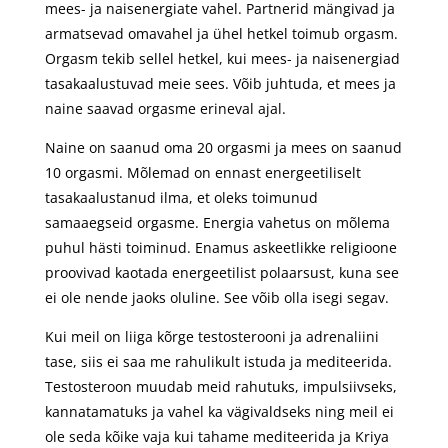
mees- ja naisenergiate vahel. Partnerid mängivad ja
armatsevad omavahel ja ühel hetkel toimub orgasm.
Orgasm tekib sellel hetkel, kui mees- ja naisenergiad
tasakaalustuvad meie sees. Võib juhtuda, et mees ja
naine saavad orgasme erineval ajal.
Naine on saanud oma 20 orgasmi ja mees on saanud
10 orgasmi. Mõlemad on ennast energeetiliselt
tasakaalustanud ilma, et oleks toimunud
samaaegseid orgasme. Energia vahetus on mõlema
puhul hästi toiminud. Enamus askeetlikke religioone
proovivad kaotada energeetilist polaarsust, kuna see
ei ole nende jaoks oluline. See võib olla isegi segav.
Kui meil on liiga kõrge testosterooni ja adrenaliini
tase, siis ei saa me rahulikult istuda ja mediteerida.
Testosteroon muudab meid rahutuks, impulsiivseks,
kannatamatuks ja vahel ka vägivaldseks ning meil ei
ole seda kõike vaja kui tahame mediteerida ja Kriya