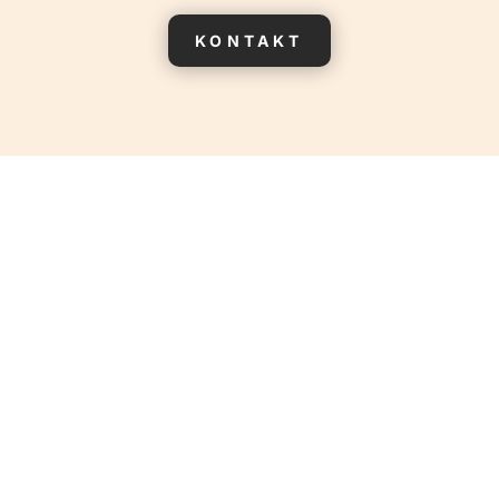
KONTAKT
Tantramassaaž Tallinnas
Tantramassaaž Tallinnas. Avastusretk Sinu
sügavama naiselikkuse maailma.
Tantramassaaž, mis on tuntud ka kui Tantra
Teraapia, on holistiline lähenemine meie kehale ja
seksuaalsusele. Tantramassaaž ühendab endas
vanad tantra õpetused ja massaažitehnikad,
pakkudes ainulaadset viisi meie füüsilise ja