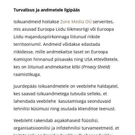
Turvalisus ja andmetele ligipääs
Isikuandmeid hoitakse
Zone Media OÜ
serverites,
mis asuvad Euroopa Liidu liikmesriigi või Euroopa
Liidu majanduspiirkonnaga liitunud riikide
territooriumil. Andmeid võidakse edastada
riikidesse, mille andmekaitse taset on Euroopa
Komisjon hinnanud piisavaks ning USA ettevõtetele,
kes on liitunud andmekaitse kilbi (
Privacy Shield
)
raamistikuga.
Juurdepääs isikuandmetele on veebilehe haldajatel,
kes saavad isikuandmetega tutvuda selleks, et
lahendada veebilehe kasutamisega seonduvaid
tehnilisi küsimusi ning osutada klienditoe teenust.
Veebileht rakendab asjakohaseid füüsilisi,
organisatsioonilisi ja infotehnilisi turvameetmeid, et