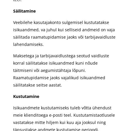
Säilitamine
Veebilehe kasutajakonto sulgemisel kustutatakse
isikuandmed, va juhul kui selliseid andmeid on vaja
säilitada raamatupidamise jaoks või tarbijavaidluste
lahendamiseks.
Maksetega ja tarbijavaidlustega seotud vaidluste
korral säilitatakse isikuandmed kuni nõude
täitmiseni või aegumistähtaja lõpuni.
Raamatupidamise jaoks vajalikud isikuandmed
säilitatakse seitse aastat.
Kustutamine
Isikuandmete kustutamiseks tuleb võtta ühendust
meie klienditoega e-posti teel. Kustutamistaotlusele
vastatakse mitte hiljem kui kuu aja jooksul ning
täpsustakse andmete kustutamise perioodi.