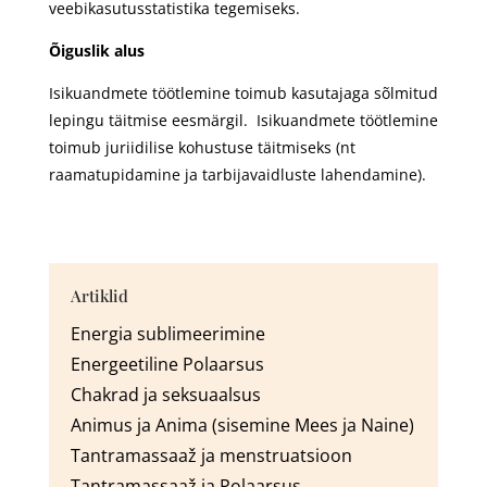
veebikasutusstatistika tegemiseks.
Õiguslik alus
Isikuandmete töötlemine toimub kasutajaga sõlmitud
lepingu täitmise eesmärgil. Isikuandmete töötlemine
toimub juriidilise kohustuse täitmiseks (nt
raamatupidamine ja tarbijavaidluste lahendamine).
Artiklid
Energia sublimeerimine
Energeetiline Polaarsus
Chakrad ja seksuaalsus
Animus ja Anima (sisemine Mees ja Naine)
Tantra
massaaž
ja menstruatsioon
Tantra
massaaž
ja Polaarsus