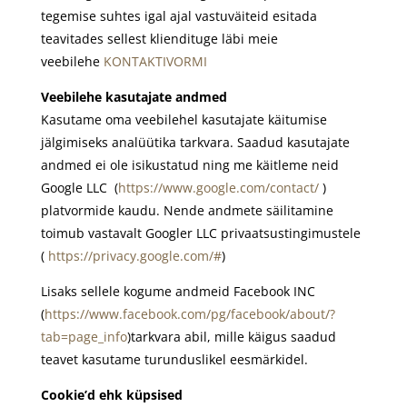
tegemise suhtes igal ajal vastuväiteid esitada
teavitades sellest kliendituge läbi meie
veebilehe
KONTAKTIVORMI
Veebilehe kasutajate andmed
Kasutame oma veebilehel kasutajate käitumise
jälgimiseks analüütika tarkvara. Saadud kasutajate
andmed ei ole isikustatud ning me käitleme neid
Google LLC (
https://www.google.com/contact/
)
platvormide kaudu. Nende andmete säilitamine
toimub vastavalt Googler LLC privaatsustingimustele
(
https://privacy.google.com/#
)
Lisaks sellele kogume andmeid Facebook INC
(
https://www.facebook.com/pg/facebook/about/?
tab=page_info
)tarkvara abil, mille käigus saadud
teavet kasutame turunduslikel eesmärkidel.
Cookie’d ehk küpsised