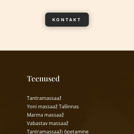
KONTAKT
Teenused
T
antramassaaž
Yoni massaa
ž
Tallinnas
Marma massaa
ž
Vabastav massaa
ž
Tantramassaa
ži õpetamine