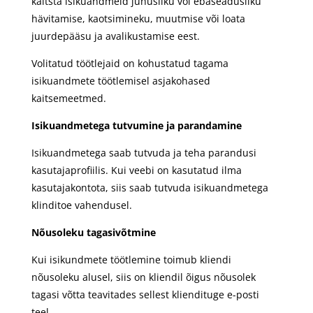
kaitsta isikuandmeid juhusliku või ebaseadusliku
hävitamise, kaotsimineku, muutmise või loata
juurdepääsu ja avalikustamise eest.
Volitatud töötlejaid on kohustatud tagama
isikuandmete töötlemisel asjakohased
kaitsemeetmed.
Isikuandmetega tutvumine ja parandamine
Isikuandmetega saab tutvuda ja teha parandusi
kasutajaprofiilis. Kui veebi on kasutatud ilma
kasutajakontota, siis saab tutvuda isikuandmetega
klinditoe vahendusel.
Nõusoleku tagasivõtmine
Kui isikundmete töötlemine toimub kliendi
nõusoleku alusel, siis on kliendil õigus nõusolek
tagasi võtta teavitades sellest kliendituge e-posti
teel.