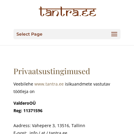
Select Page
Privaatsustingimused
Veebilehe
www.tantra.ee
isikuandmete vastutav
töötleja on
ValderoOÜ
Reg:
11371596
Aadress: Vahepere 3, 13516, Tallinn
E-post: info / at / tantra.ee