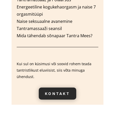
Energeetiline kogukehaorgasm ja naise 7
orgasmitüüpi
Naise seksuaalne avanemine
Tantra
massaaži
seansil
Mida tähendab sõnapaar Tantra Mees?
Kui sul on küsimusi või soovid rohem teada
tantristlikust eluviisist, siis võta minuga
ühendust.
KONTAKT