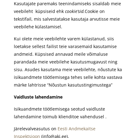
Kasutajate paremaks teenindamiseks sisaldab meie
veebileht küpsiseid ehk
cookie’sid.
Cookie on
tekstifail, mis salvestatakse kasutaja arvutisse meie
veebilehe külastamisel.
Kui olete meie veebilehte varem külastanud, siis
loetakse sellest failist teie varasemaid kasutamise
andmeid. Küpsised annavad meile võimaluse
parandada meie veebilehe kasutusmugavust ning
sisu. Asudes kasutama meie veebilehte, nõustute ka
isikuandmete töötlemisega tehes selle kohta vastava
märke lahtrisse “Nõustun kasutustingimustega”
Vaidluste lahendamine
Isikuandmete töötlemisega seotud vaidluste
lahendamine toimub klienditoe vahendusel .
Järelevalveasutus on
Eesti Andmekaitse
Inspektsioon
(info@aki.ee).