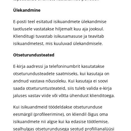
Ülekandmine
E-posti teel esitatud isikuandmete ülekandmise
taotlusele vastatakse hiljemalt kuu aja jooksul.
Klienditugi tuvastab isikusamasuse ja teavitab
isikuandmetest, mis kuuluvad ülekandmisele.
Otseturundusteated
E-kirja aadressi ja telefoninumbrit kasutatakse
otseturundusteadete saatmiseks, kui kasutaja on
andnud vastava nõusoleku. Kui kasutaja ei soovi
saada otseturuntusteateid, siis tuleb valida e-kirja
jaluses vastav viide või võtta ühendust klienditoega.
Kui isikuandmeid töödeldakse otseturunduse
eesmärgil (profileerimine), on kliendil õigus oma
isikuandmete nii algse kui ka edasise töötlemise,
sealhulgas otseturundusega seotud profiilianalüüsi