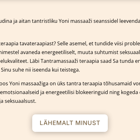
dina ja aitan tantristliku Yoni massaaži seanssidel leeven
eraapia tavateraapiast? Selle asemel, et tundide viisi prob
 inimestel avaneda energeetiliselt, muuta suhtumist seksuaal
e elukvaliteet. Läbi Tantramassaaži teraapia saad Sa tunda
nu suhe nii iseenda kui teistega.
oos Yoni massaažiga on üks tantra teraapia tõhusamaid v
emotsionaalseid ja energeetilisi blokeeringuid ning kogeda
ja seksuaalsust.
LÄHEMALT MINUST