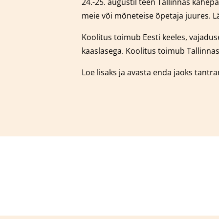
24.-25. augustil teen Tallinnas kahe
meie või mõneteise õpetaja juures.
L
Koolitus toimub Eesti keeles, vajaduse
kaaslasega.
Koolitus toimub Tallinnas
Loe lisaks ja avasta enda jaoks tantr