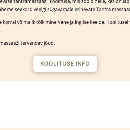
päevase tantramassaaži
k
oolituse, mis sobib neile, kes on l
äheme seekord veelgi sügavamale erinevate Tantra massaaz 
 korral võimalik tõlkimine Vene ja Inglise keelde.
Koolitusel
.
amassaaži tervendav jõud.
KOOLITUSE INFO