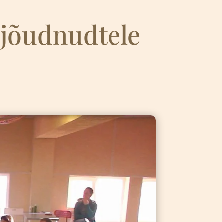
ijõudnudtele
4