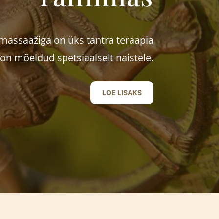
massaažiga on üks tantra teraapia
n mõeldud spetsiaalselt naistele.
LOE LISAKS