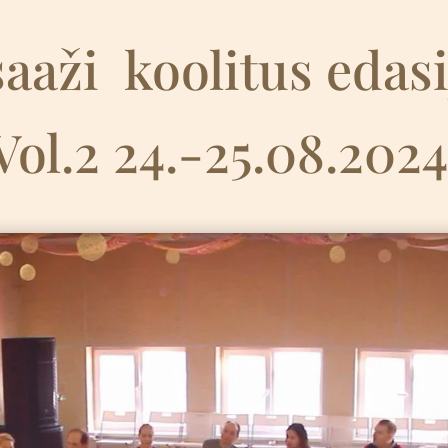
aaži
k
oolitus edas
Vol.2 24.-25.08.202