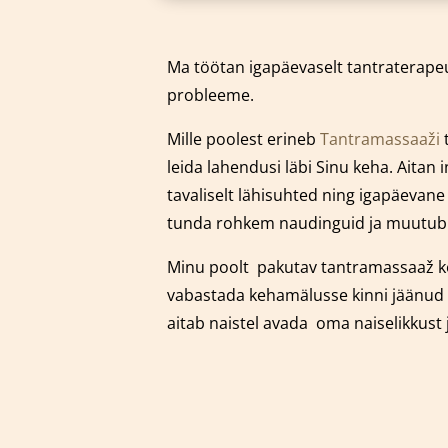
Ma töötan igapäevaselt tantraterapeu
probleeme.
Mille poolest erineb
Tantramassaaži
t
leida lahendusi läbi Sinu keha. Aitan
tavaliselt lähisuhted ning igapäevan
tunda rohkem naudinguid ja muutub Si
Minu poolt pakutav tantramassaaž k
vabastada kehamälusse kinni jäänud 
aitab naistel avada oma naiselikkust 