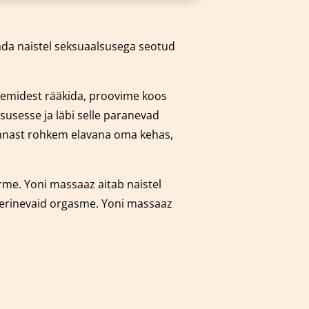
dada naistel seksuaalsusega seotud
leemidest rääkida, proovime koos
susesse ja läbi selle paranevad
 ennast rohkem elavana oma kehas,
orme.
Yoni massaaz aitab naistel
 erinevaid orgasme. Yoni massaaz