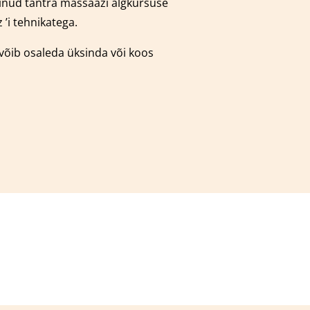
äbinud tantra massaazi algkursuse
’i tehnikatega.
 võib osaleda üksinda või koos