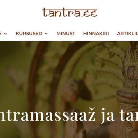
ž
KURSUSED
MINUST
HINNAKIRI
ARTIKLI
ntramassaaž ja ta