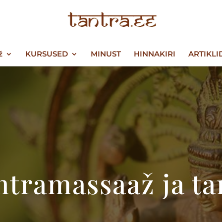
ž
KURSUSED
MINUST
HINNAKIRI
ARTIKLI
ntramassaaž ja ta