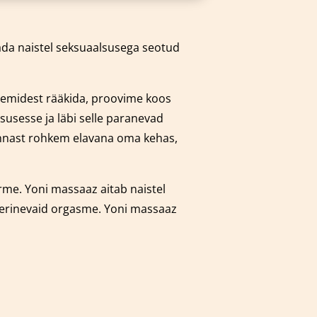
dada naistel seksuaalsusega seotud
leemidest rääkida, proovime koos
susesse ja läbi selle paranevad
 ennast rohkem elavana oma kehas,
orme.
Yoni massaaz aitab naistel
 erinevaid orgasme. Yoni massaaz