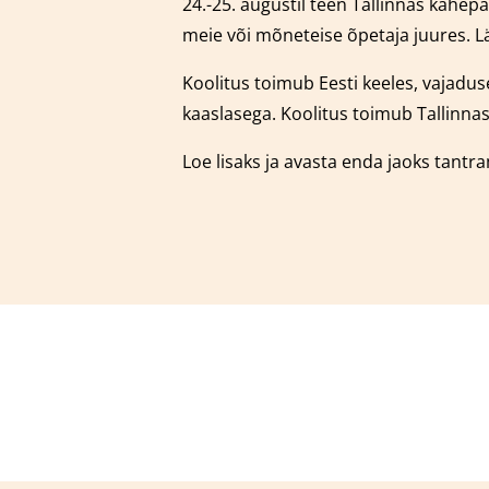
24.-25. augustil teen Tallinnas kahe
meie või mõneteise õpetaja juures.
L
Koolitus toimub Eesti keeles, vajaduse
kaaslasega.
Koolitus toimub Tallinnas
Loe lisaks ja avasta enda jaoks tantr