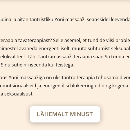
dina ja aitan tantristliku Yoni massaaži seanssidel leeven
eraapia tavateraapiast? Selle asemel, et tundide viisi prob
 inimestel avaneda energeetiliselt, muuta suhtumist seksuaal
e elukvaliteet. Läbi Tantramassaaži teraapia saad Sa tunda
nu suhe nii iseenda kui teistega.
oos Yoni massaažiga on üks tantra teraapia tõhusamaid v
emotsionaalseid ja energeetilisi blokeeringuid ning kogeda
ja seksuaalsust.
LÄHEMALT MINUST