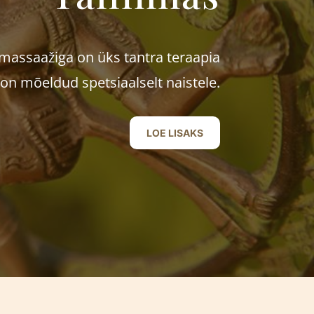
massaažiga on üks tantra teraapia
n mõeldud spetsiaalselt naistele.
LOE LISAKS