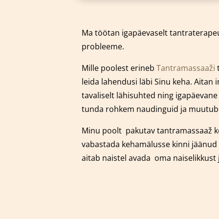
Ma töötan igapäevaselt tantraterapeu
probleeme.
Mille poolest erineb
Tantramassaaži
t
leida lahendusi läbi Sinu keha. Aitan
tavaliselt lähisuhted ning igapäevan
tunda rohkem naudinguid ja muutub Si
Minu poolt pakutav tantramassaaž k
vabastada kehamälusse kinni jäänud 
aitab naistel avada oma naiselikkust 