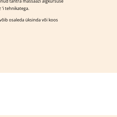
äbinud tantra massaazi algkursuse
’i tehnikatega.
 võib osaleda üksinda või koos