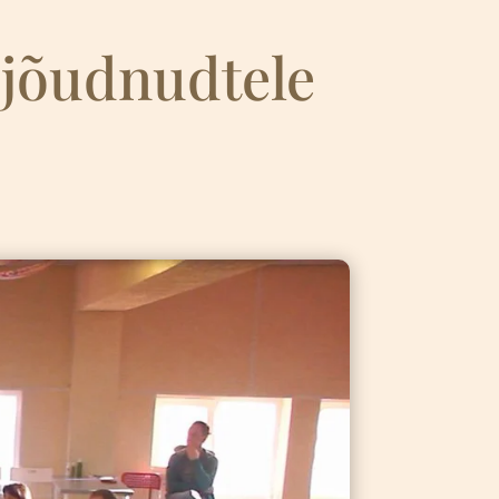
ijõudnudtele
4