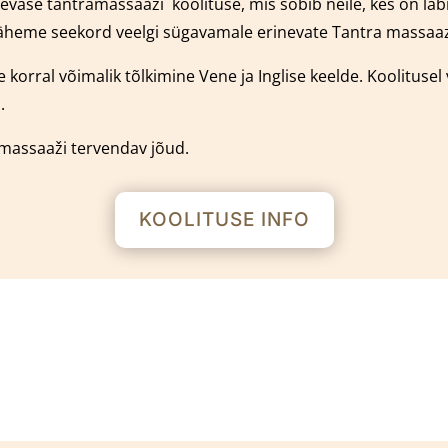
päevase tantramassaaži
k
oolituse, mis sobib neile, kes on l
äheme seekord veelgi sügavamale erinevate Tantra massaaz 
 korral võimalik tõlkimine Vene ja Inglise keelde.
Koolitusel
.
amassaaži tervendav jõud.
KOOLITUSE INFO