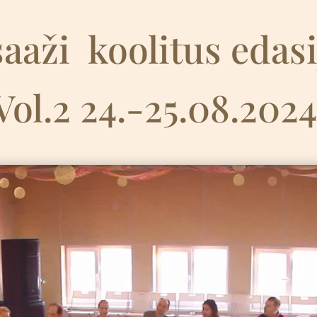
aaži
k
oolitus edas
Vol.2 24.-25.08.202