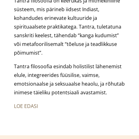
Tantra filosoofia on keerukas ja mitmekihiline
süsteem, mis pärineb iidsest Indiast,
kohandudes erinevate kultuuride ja
spirituaalsete praktikatega. Tantra, tuletatuna
sanskriti keelest, tähendab “kanga kudumist”
või metafoorilisemalt “tõeluse ja teadlikkuse
põimumist”.
Tantra filosoofia esindab holistilist lähenemist
elule, integreerides füüsilise, vaimse,
emotsionaalse ja seksuaalse heaolu, ja rõhutab
inimese täieliku potentsiaali avastamist.
LOE EDASI