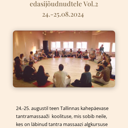
edasijõudnudtele Vol.2
24.-25.08.2024
24.-25. augustil teen Tallinnas kahepäevase
tantramassaaži
k
oolituse, mis sobib neile,
kes on läbinud tantra massaazi algkursuse