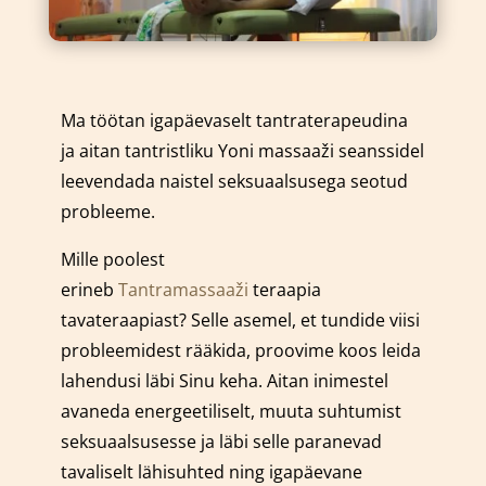
Ma töötan igapäevaselt tantraterapeudina
ja aitan tantristliku Yoni massaaži seanssidel
leevendada naistel seksuaalsusega seotud
probleeme.
Mille poolest
erineb
Tantramassaaži
teraapia
tavateraapiast? Selle asemel, et tundide viisi
probleemidest rääkida, proovime koos leida
lahendusi läbi Sinu keha. Aitan inimestel
avaneda energeetiliselt, muuta suhtumist
seksuaalsusesse ja läbi selle paranevad
tavaliselt lähisuhted ning igapäevane