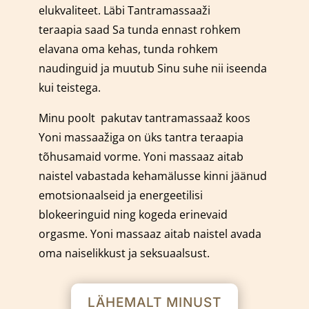
elukvaliteet. Läbi Tantramassaaži
teraapia saad Sa tunda ennast rohkem
elavana oma kehas, tunda rohkem
naudinguid ja muutub Sinu suhe nii iseenda
kui teistega.
Minu poolt pakutav tantramassaaž koos
Yoni massaažiga on üks tantra teraapia
tõhusamaid vorme.
Yoni massaaz aitab
naistel vabastada kehamälusse kinni jäänud
emotsionaalseid ja energeetilisi
blokeeringuid ning kogeda erinevaid
orgasme. Yoni massaaz aitab naistel avada
oma naiselikkust ja seksuaalsust.
LÄHEMALT MINUST