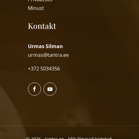
Minust
Kontakt
Urmas Silman
urmas@tantra.ee
+372 5034356
© 2026 - tantra.ee - kõik õigused kaitstud.