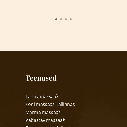
Teenused
T
antramassaaž
Yoni massaa
ž
Tallinnas
Marma massaa
ž
Vabastav massaa
ž