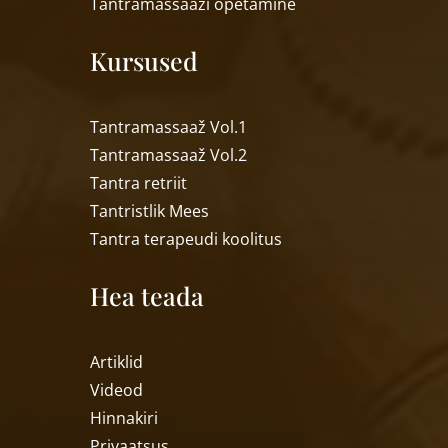
Tantramassaa
ži õpetamine
Kursused
Tantramassaaž Vol.1
Tantramassaaž Vol.2
Tantra retriit
Tantristlik Mees
Tantra terapeudi koolitus
Hea teada
Artiklid
Videod
Hinnakiri
Privaatsus