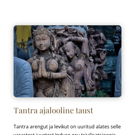
Tantra ajalooline taust
Tantra arengut ja levikut on uuritud alates selle
varastest juurtest Induse oru tsivilisatsioonis