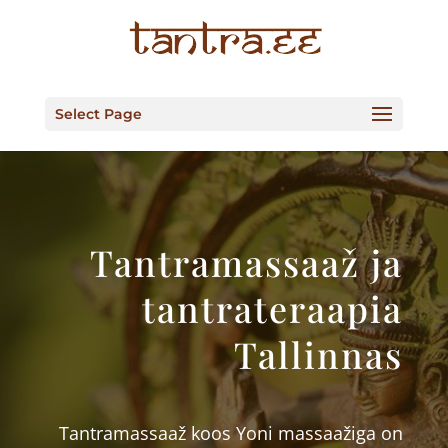
Select Page
Tantramassaaž ja
tantrateraapia
Tallinnas
Tantramassaaž koos Yoni massaažiga on