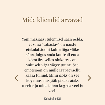
Mida kliendid arvavad
Yoni massaazi tulemusel saan öelda,
et sõna “vabastav” on naiste
ejakulatsiooni kohta liiga väike
sõna. Julgus anda kontroll enda
käest ära selles olukorras on
vaimselt väga vägev tunne. See
emotsioon on mulle igapäevaellu
kaasa tulnud. Minu jaoks oli see
kogemus, mis jääb pikaks ajaks
meelde ja mida tahan kogeda veel ja
veel.
Kristel (43)