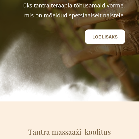
üks tantra teraapia tõhusamaid vorme,
mis on mõeldud spetsiaalselt naistele.
LOE LISAKS
Tantra massaaži
k
oolitus