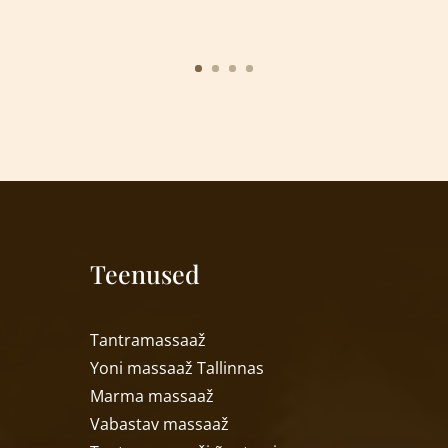
Teenused
T
antramassaaž
Yoni massaa
ž
Tallinnas
Marma massaa
ž
Vabastav massaa
ž