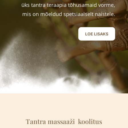
üks tantra teraapia tõhusamaid vorme,
mis on mõeldud spetsiaalselt naistele.
LOE LISAKS
Tantra massaaži
k
oolitus