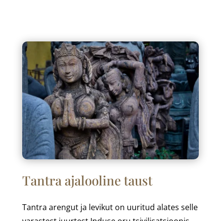
Tantra ajalooline taust
Tantra arengut ja levikut on uuritud alates selle
varastest juurtest Induse oru tsivilisatsioonis