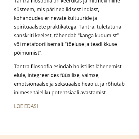
Tantra filosoofia on keerukas ja mitmekihiline
süsteem, mis pärineb iidsest Indiast,
kohandudes erinevate kultuuride ja
spirituaalsete praktikatega. Tantra, tuletatuna
sanskriti keelest, tähendab “kanga kudumist”
või metafoorilisemalt “tõeluse ja teadlikkuse
põimumist”.
Tantra filosoofia esindab holistilist lähenemist
elule, integreerides füüsilise, vaimse,
emotsionaalse ja seksuaalse heaolu, ja rõhutab
inimese täieliku potentsiaali avastamist.
LOE EDASI