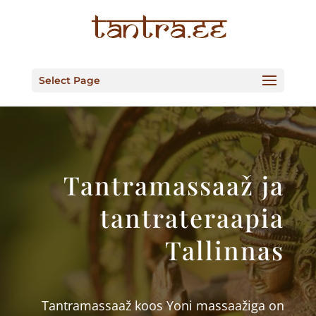
Select Page
Tantramassaaž ja
tantrateraapia
Tallinnas
Tantramassaaž koos Yoni massaažiga on