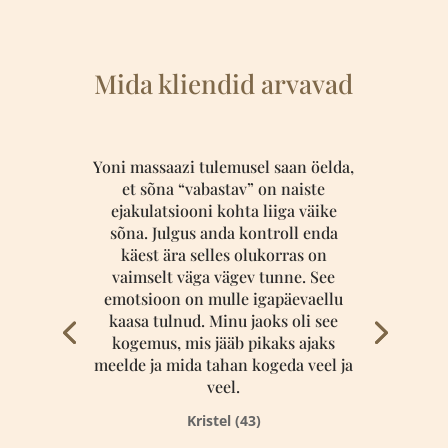
Mida kliendid arvavad
Yoni massaazi tulemusel saan öelda,
et sõna “vabastav” on naiste
ejakulatsiooni kohta liiga väike
sõna. Julgus anda kontroll enda
käest ära selles olukorras on
vaimselt väga vägev tunne. See
emotsioon on mulle igapäevaellu
kaasa tulnud. Minu jaoks oli see
kogemus, mis jääb pikaks ajaks
meelde ja mida tahan kogeda veel ja
veel.
Kristel (43)