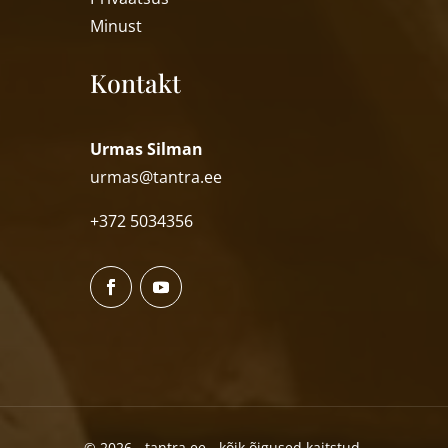
Minust
Kontakt
Urmas Silman
urmas@tantra.ee
+372 5034356
© 2026 - tantra.ee - kõik õigused kaitstud.