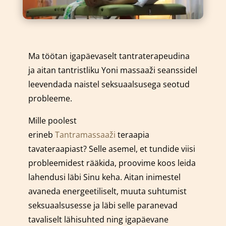
Ma töötan igapäevaselt tantraterapeudina
ja aitan tantristliku Yoni massaaži seanssidel
leevendada naistel seksuaalsusega seotud
probleeme.
Mille poolest
erineb
Tantramassaaži
teraapia
tavateraapiast? Selle asemel, et tundide viisi
probleemidest rääkida, proovime koos leida
lahendusi läbi Sinu keha. Aitan inimestel
avaneda energeetiliselt, muuta suhtumist
seksuaalsusesse ja läbi selle paranevad
tavaliselt lähisuhted ning igapäevane