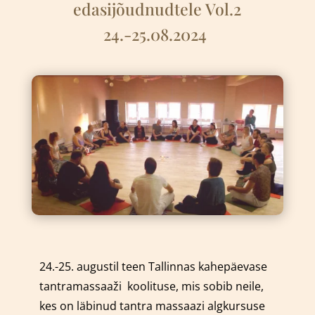
edasijõudnudtele Vol.2
24.-25.08.2024
24.-25. augustil teen Tallinnas kahepäevase
tantramassaaži
k
oolituse, mis sobib neile,
kes on läbinud tantra massaazi algkursuse