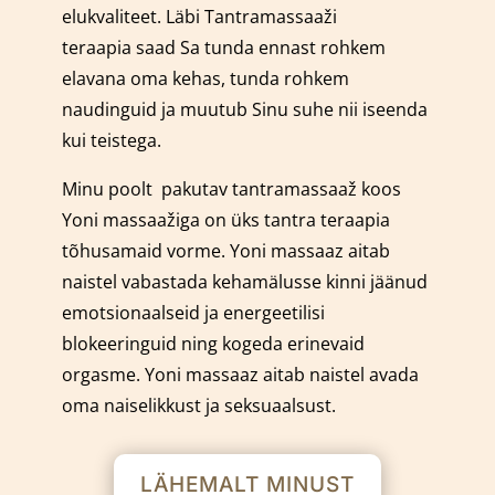
elukvaliteet. Läbi Tantramassaaži
teraapia saad Sa tunda ennast rohkem
elavana oma kehas, tunda rohkem
naudinguid ja muutub Sinu suhe nii iseenda
kui teistega.
Minu poolt pakutav tantramassaaž koos
Yoni massaažiga on üks tantra teraapia
tõhusamaid vorme.
Yoni massaaz aitab
naistel vabastada kehamälusse kinni jäänud
emotsionaalseid ja energeetilisi
blokeeringuid ning kogeda erinevaid
orgasme. Yoni massaaz aitab naistel avada
oma naiselikkust ja seksuaalsust.
LÄHEMALT MINUST