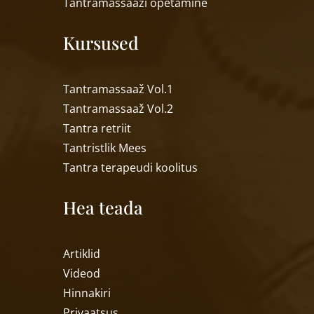
Tantramassaa
ži õpetamine
Kursused
Tantramassaaž Vol.1
Tantramassaaž Vol.2
Tantra retriit
Tantristlik Mees
Tantra terapeudi koolitus
Hea teada
Artiklid
Videod
Hinnakiri
Privaatsus