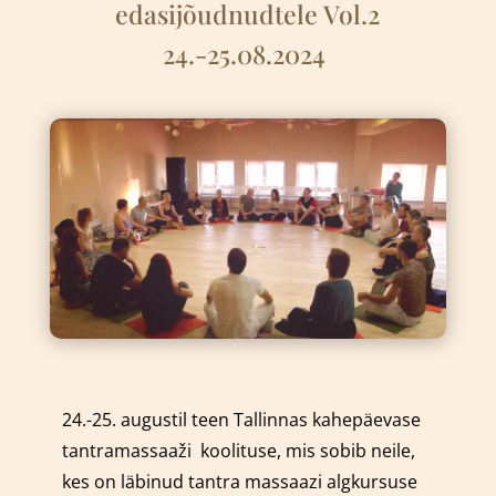
edasijõudnudtele Vol.2
24.-25.08.2024
24.-25. augustil teen Tallinnas kahepäevase
tantramassaaži
k
oolituse, mis sobib neile,
kes on läbinud tantra massaazi algkursuse