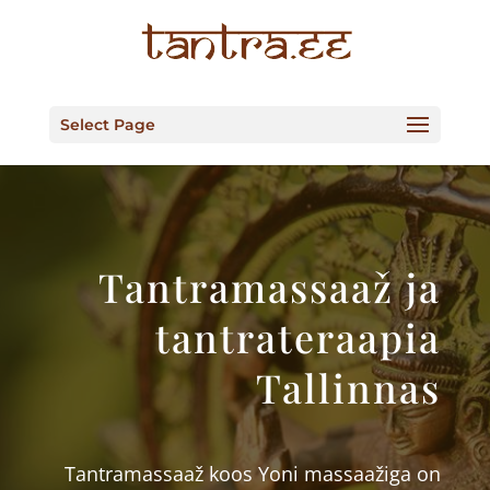
Select Page
Tantramassaaž ja
tantrateraapia
Tallinnas
Tantramassaaž koos Yoni massaažiga on