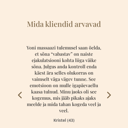
Mida kliendid arvavad
Yoni massaazi tulemusel saan öelda,
et sõna “vabastav” on naiste
ejakulatsiooni kohta liiga väike
sõna. Julgus anda kontroll enda
käest ära selles olukorras on
vaimselt väga vägev tunne. See
emotsioon on mulle igapäevaellu
kaasa tulnud. Minu jaoks oli see
kogemus, mis jääb pikaks ajaks
meelde ja mida tahan kogeda veel ja
veel.
Kristel (43)