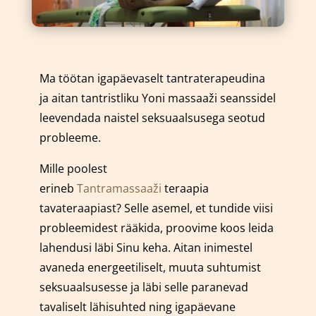
Ma töötan igapäevaselt tantraterapeudina
ja aitan tantristliku Yoni massaaži seanssidel
leevendada naistel seksuaalsusega seotud
probleeme.
Mille poolest
erineb
Tantramassaaži
teraapia
tavateraapiast? Selle asemel, et tundide viisi
probleemidest rääkida, proovime koos leida
lahendusi läbi Sinu keha. Aitan inimestel
avaneda energeetiliselt, muuta suhtumist
seksuaalsusesse ja läbi selle paranevad
tavaliselt lähisuhted ning igapäevane