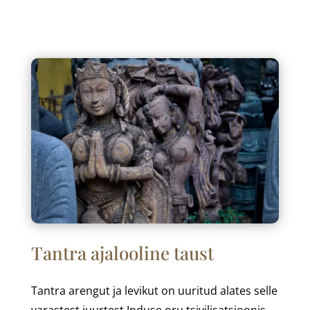
Tantra ajalooline taust
Tantra arengut ja levikut on uuritud alates selle
varastest juurtest Induse oru tsivilisatsioonis