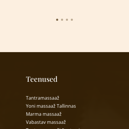
Teenused
T
antramassaaž
Yoni massaa
ž
Tallinnas
Marma massaa
ž
Vabastav massaa
ž