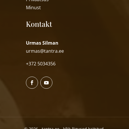
Minust
Kontakt
Urmas Silman
urmas@tantra.ee
+372 5034356
© 2026 - tantra.ee - kõik õigused kaitstud.