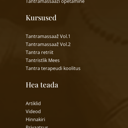
Tantramassaa
ži õpetamine
Kursused
Tantramassaaž Vol.1
Tantramassaaž Vol.2
Tantra retriit
Tantristlik Mees
Tantra terapeudi koolitus
Hea teada
Artiklid
Videod
Hinnakiri
Privaatsus