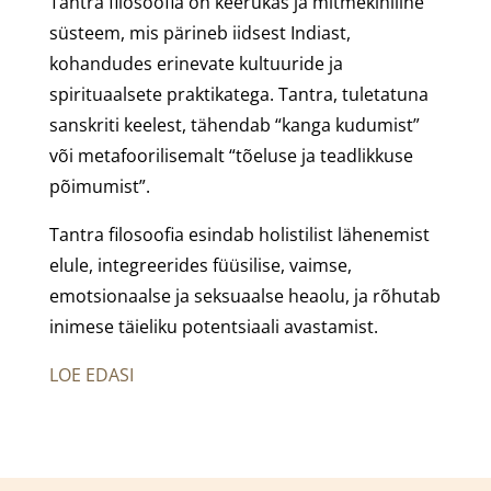
Tantra filosoofia on keerukas ja mitmekihiline
süsteem, mis pärineb iidsest Indiast,
kohandudes erinevate kultuuride ja
spirituaalsete praktikatega. Tantra, tuletatuna
sanskriti keelest, tähendab “kanga kudumist”
või metafoorilisemalt “tõeluse ja teadlikkuse
põimumist”.
Tantra filosoofia esindab holistilist lähenemist
elule, integreerides füüsilise, vaimse,
emotsionaalse ja seksuaalse heaolu, ja rõhutab
inimese täieliku potentsiaali avastamist.
LOE EDASI