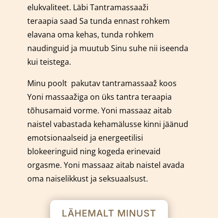
elukvaliteet. Läbi Tantramassaaži
teraapia saad Sa tunda ennast rohkem
elavana oma kehas, tunda rohkem
naudinguid ja muutub Sinu suhe nii iseenda
kui teistega.
Minu poolt pakutav tantramassaaž koos
Yoni massaažiga on üks tantra teraapia
tõhusamaid vorme.
Yoni massaaz aitab
naistel vabastada kehamälusse kinni jäänud
emotsionaalseid ja energeetilisi
blokeeringuid ning kogeda erinevaid
orgasme. Yoni massaaz aitab naistel avada
oma naiselikkust ja seksuaalsust.
LÄHEMALT MINUST