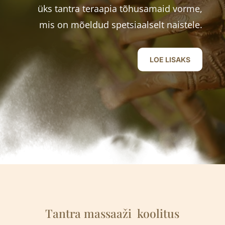
üks tantra teraapia tõhusamaid vorme,
mis on mõeldud spetsiaalselt naistele.
LOE LISAKS
Tantra massaaži
k
oolitus