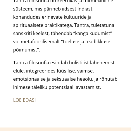
Tantra filosoofia on keerukas ja mitmekihiline
süsteem, mis pärineb iidsest Indiast,
kohandudes erinevate kultuuride ja
spirituaalsete praktikatega. Tantra, tuletatuna
sanskriti keelest, tähendab “kanga kudumist”
või metafoorilisemalt “tõeluse ja teadlikkuse
põimumist”.
Tantra filosoofia esindab holistilist lähenemist
elule, integreerides füüsilise, vaimse,
emotsionaalse ja seksuaalse heaolu, ja rõhutab
inimese täieliku potentsiaali avastamist.
LOE EDASI