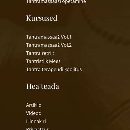
Tantramassaa
ži õpetamine
Kursused
Tantramassaaž Vol.1
Tantramassaaž Vol.2
Tantra retriit
Tantristlik Mees
Tantra terapeudi koolitus
Hea teada
Artiklid
Videod
Hinnakiri
Privaatsus