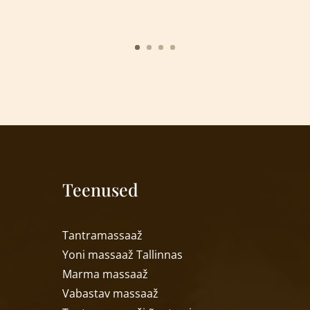
Teenused
T
antramassaaž
Yoni massaa
ž
Tallinnas
Marma massaa
ž
Vabastav massaa
ž