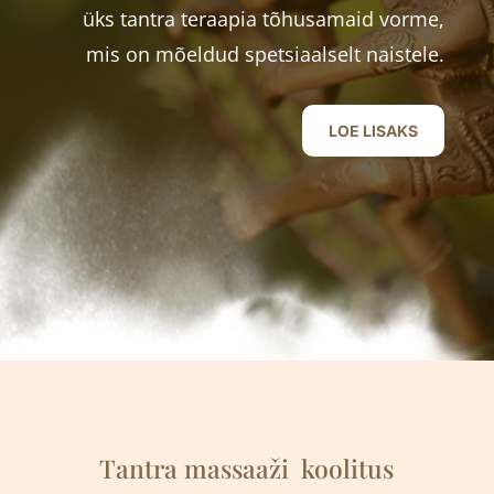
üks tantra teraapia tõhusamaid vorme,
mis on mõeldud spetsiaalselt naistele.
LOE LISAKS
Tantra massaaži
k
oolitus