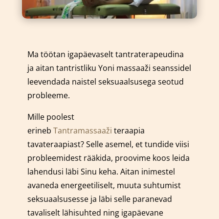
Ma töötan igapäevaselt tantraterapeudina
ja aitan tantristliku Yoni massaaži seanssidel
leevendada naistel seksuaalsusega seotud
probleeme.
Mille poolest
erineb
Tantramassaaži
teraapia
tavateraapiast? Selle asemel, et tundide viisi
probleemidest rääkida, proovime koos leida
lahendusi läbi Sinu keha. Aitan inimestel
avaneda energeetiliselt, muuta suhtumist
seksuaalsusesse ja läbi selle paranevad
tavaliselt lähisuhted ning igapäevane