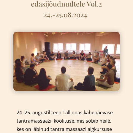
edasijõudnudtele Vol.2
24.-25.08.2024
24.-25. augustil teen Tallinnas kahepäevase
tantramassaaži
k
oolituse, mis sobib neile,
kes on läbinud tantra massaazi algkursuse