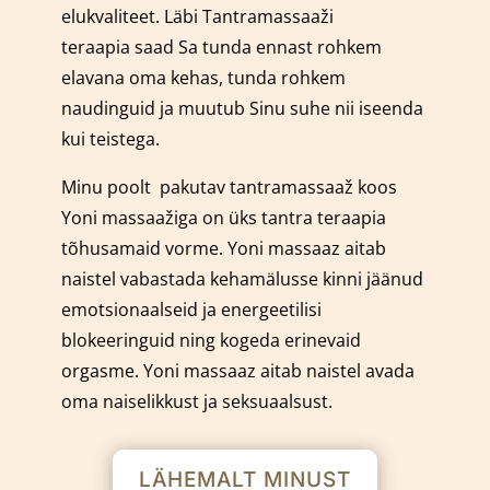
elukvaliteet. Läbi Tantramassaaži
teraapia saad Sa tunda ennast rohkem
elavana oma kehas, tunda rohkem
naudinguid ja muutub Sinu suhe nii iseenda
kui teistega.
Minu poolt pakutav tantramassaaž koos
Yoni massaažiga on üks tantra teraapia
tõhusamaid vorme.
Yoni massaaz aitab
naistel vabastada kehamälusse kinni jäänud
emotsionaalseid ja energeetilisi
blokeeringuid ning kogeda erinevaid
orgasme. Yoni massaaz aitab naistel avada
oma naiselikkust ja seksuaalsust.
LÄHEMALT MINUST