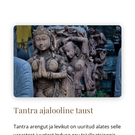
Tantra ajalooline taust
Tantra arengut ja levikut on uuritud alates selle
varastest juurtest Induse oru tsivilisatsioonis