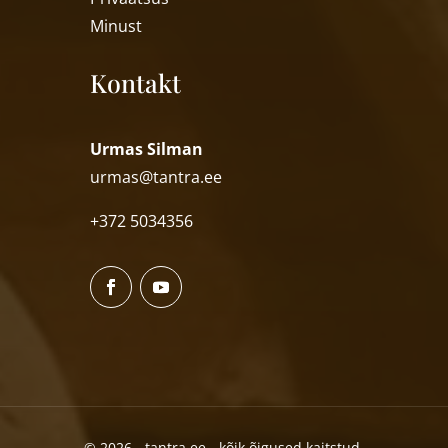
Minust
Kontakt
Urmas Silman
urmas@tantra.ee
+372 5034356
© 2026 - tantra.ee - kõik õigused kaitstud.