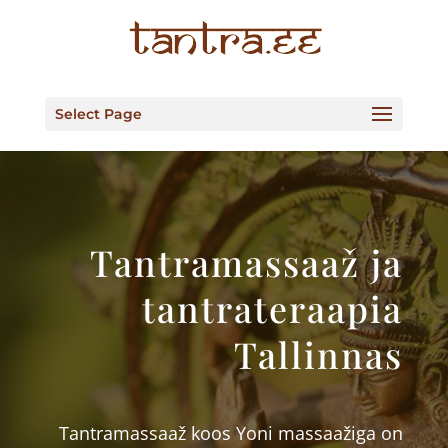
Select Page
Tantramassaaž ja
tantrateraapia
Tallinnas
Tantramassaaž koos Yoni massaažiga on