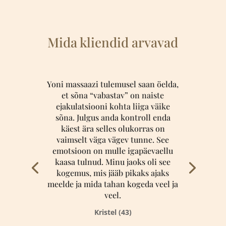
Mida kliendid arvavad
Yoni massaazi tulemusel saan öelda,
et sõna “vabastav” on naiste
ejakulatsiooni kohta liiga väike
sõna. Julgus anda kontroll enda
käest ära selles olukorras on
vaimselt väga vägev tunne. See
emotsioon on mulle igapäevaellu
kaasa tulnud. Minu jaoks oli see
kogemus, mis jääb pikaks ajaks
meelde ja mida tahan kogeda veel ja
veel.
Kristel (43)