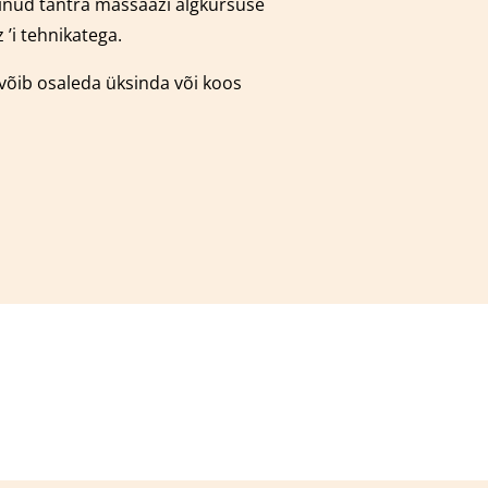
äbinud tantra massaazi algkursuse
’i tehnikatega.
 võib osaleda üksinda või koos