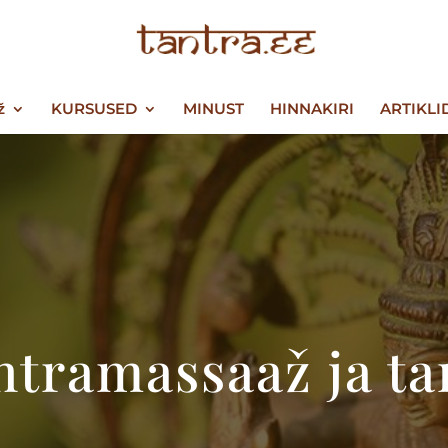
ž
KURSUSED
MINUST
HINNAKIRI
ARTIKLI
ntramassaaž ja ta