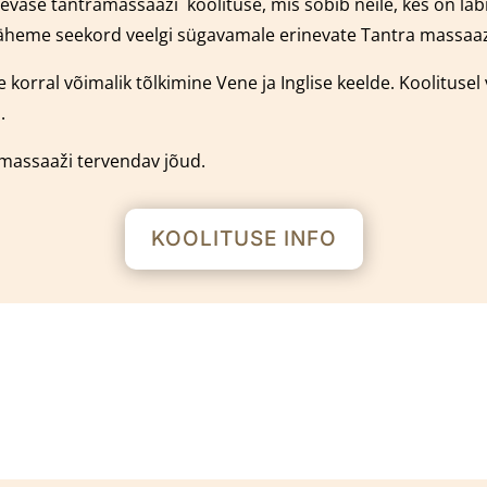
päevase tantramassaaži
k
oolituse, mis sobib neile, kes on l
äheme seekord veelgi sügavamale erinevate Tantra massaaz 
 korral võimalik tõlkimine Vene ja Inglise keelde.
Koolitusel
.
amassaaži tervendav jõud.
KOOLITUSE INFO