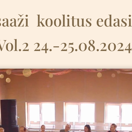
aaži
k
oolitus edas
Vol.2 24.-25.08.202