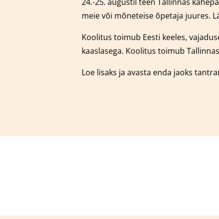
24.-25. augustil teen Tallinnas kahe
meie või mõneteise õpetaja juures.
L
Koolitus toimub Eesti keeles, vajaduse
kaaslasega.
Koolitus toimub Tallinnas
Loe lisaks ja avasta enda jaoks tantr