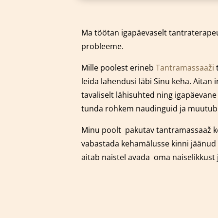
Ma töötan igapäevaselt tantraterapeu
probleeme.
Mille poolest erineb
Tantramassaaži
t
leida lahendusi läbi Sinu keha. Aitan
tavaliselt lähisuhted ning igapäevan
tunda rohkem naudinguid ja muutub Si
Minu poolt pakutav tantramassaaž k
vabastada kehamälusse kinni jäänud 
aitab naistel avada oma naiselikkust 