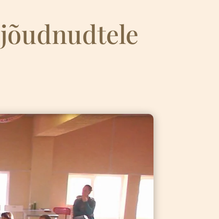
ijõudnudtele
4