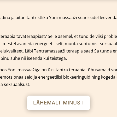
dina ja aitan tantristliku Yoni massaaži seanssidel leeven
eraapia tavateraapiast? Selle asemel, et tundide viisi prob
 inimestel avaneda energeetiliselt, muuta suhtumist seksuaal
e elukvaliteet. Läbi Tantramassaaži teraapia saad Sa tunda
nu suhe nii iseenda kui teistega.
oos Yoni massaažiga on üks tantra teraapia tõhusamaid v
emotsionaalseid ja energeetilisi blokeeringuid ning kogeda
ja seksuaalsust.
LÄHEMALT MINUST