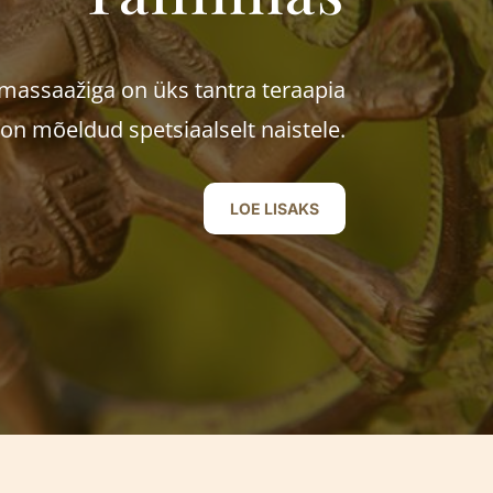
massaažiga on üks tantra teraapia
n mõeldud spetsiaalselt naistele.
LOE LISAKS