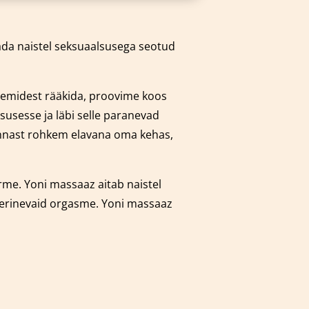
dada naistel seksuaalsusega seotud
leemidest rääkida, proovime koos
susesse ja läbi selle paranevad
 ennast rohkem elavana oma kehas,
orme.
Yoni massaaz aitab naistel
 erinevaid orgasme. Yoni massaaz