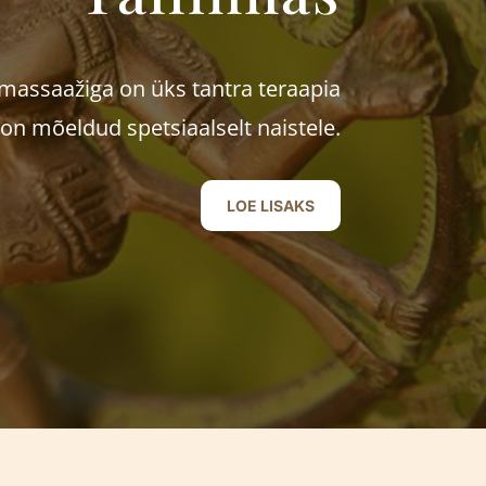
massaažiga on üks tantra teraapia
n mõeldud spetsiaalselt naistele.
LOE LISAKS