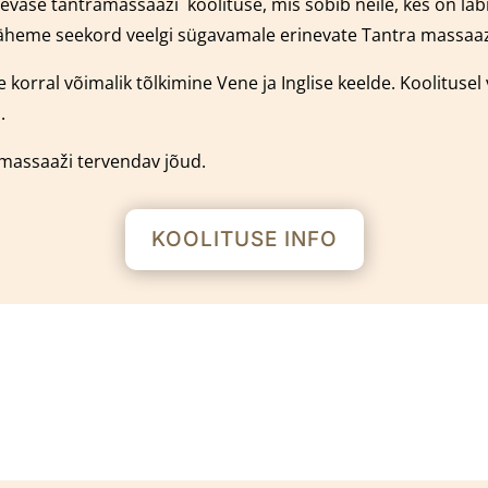
päevase tantramassaaži
k
oolituse, mis sobib neile, kes on l
äheme seekord veelgi sügavamale erinevate Tantra massaaz 
 korral võimalik tõlkimine Vene ja Inglise keelde.
Koolitusel
.
amassaaži tervendav jõud.
KOOLITUSE INFO