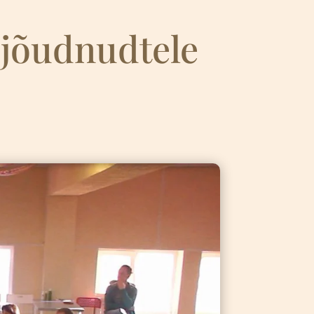
ijõudnudtele
4