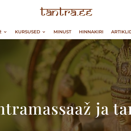
ž
KURSUSED
MINUST
HINNAKIRI
ARTIKLI
ntramassaaž ja ta