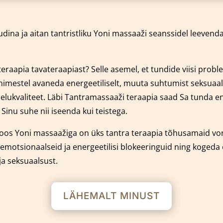
dina ja aitan tantristliku Yoni massaaži seanssidel leeven
eraapia tavateraapiast? Selle asemel, et tundide viisi prob
 inimestel avaneda energeetiliselt, muuta suhtumist seksuaal
e elukvaliteet. Läbi Tantramassaaži teraapia saad Sa tunda
nu suhe nii iseenda kui teistega.
oos Yoni massaažiga on üks tantra teraapia tõhusamaid v
emotsionaalseid ja energeetilisi blokeeringuid ning kogeda
ja seksuaalsust.
LÄHEMALT MINUST