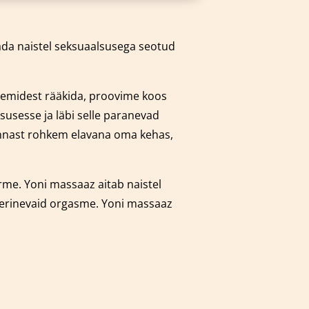
dada naistel seksuaalsusega seotud
leemidest rääkida, proovime koos
susesse ja läbi selle paranevad
 ennast rohkem elavana oma kehas,
orme.
Yoni massaaz aitab naistel
 erinevaid orgasme. Yoni massaaz