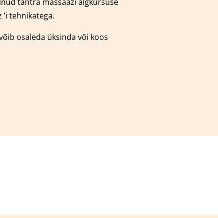
äbinud tantra massaazi algkursuse
’i tehnikatega.
 võib osaleda üksinda või koos