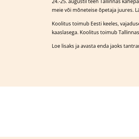
24.-25. augustil teen Tallinnas kahe
meie või mõneteise õpetaja juures.
L
Koolitus toimub Eesti keeles, vajaduse
kaaslasega.
Koolitus toimub Tallinnas
Loe lisaks ja avasta enda jaoks tantr