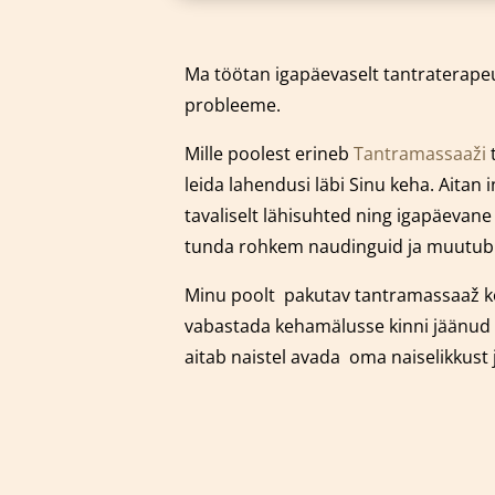
Ma töötan igapäevaselt tantraterapeu
probleeme.
Mille poolest erineb
Tantramassaaži
t
leida lahendusi läbi Sinu keha. Aitan
tavaliselt lähisuhted ning igapäevan
tunda rohkem naudinguid ja muutub Si
Minu poolt pakutav tantramassaaž k
vabastada kehamälusse kinni jäänud 
aitab naistel avada oma naiselikkust 