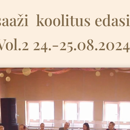
aaži
k
oolitus edas
Vol.2 24.-25.08.202