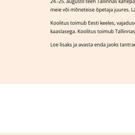
24.-25. augustil teen Tallinnas kahe
meie või mõneteise õpetaja juures.
L
Koolitus toimub Eesti keeles, vajaduse
kaaslasega.
Koolitus toimub Tallinnas
Loe lisaks ja avasta enda jaoks tantr