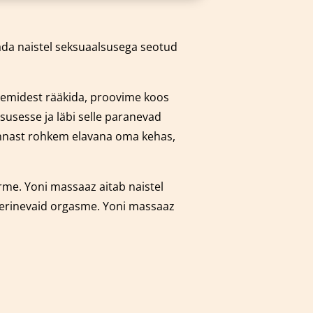
dada naistel seksuaalsusega seotud
leemidest rääkida, proovime koos
susesse ja läbi selle paranevad
 ennast rohkem elavana oma kehas,
orme.
Yoni massaaz aitab naistel
 erinevaid orgasme. Yoni massaaz