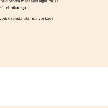
äbinud tantra massaazi algkursuse
’i tehnikatega.
 võib osaleda üksinda või koos