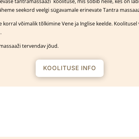
päevase tantramassaaži
k
oolituse, mis sobib neile, kes on l
äheme seekord veelgi sügavamale erinevate Tantra massaaz 
 korral võimalik tõlkimine Vene ja Inglise keelde.
Koolitusel
.
amassaaži tervendav jõud.
KOOLITUSE INFO