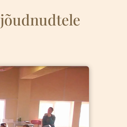
ijõudnudtele
4