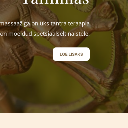
massaažiga on üks tantra teraapia
n mõeldud spetsiaalselt naistele.
LOE LISAKS