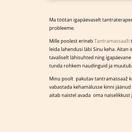
Ma töötan igapäevaselt tantraterapeu
probleeme.
Mille poolest erineb
Tantramassaaži
t
leida lahendusi läbi Sinu keha. Aitan
tavaliselt lähisuhted ning igapäevan
tunda rohkem naudinguid ja muutub Si
Minu poolt pakutav tantramassaaž k
vabastada kehamälusse kinni jäänud 
aitab naistel avada oma naiselikkust 