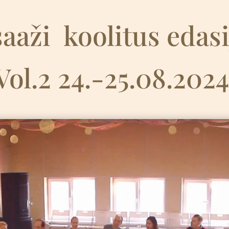
aaži
k
oolitus edas
Vol.2 24.-25.08.202