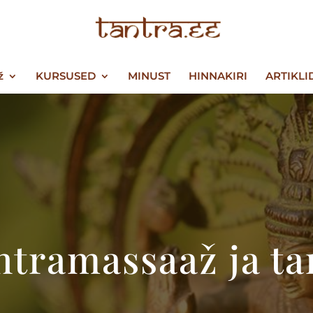
ž
KURSUSED
MINUST
HINNAKIRI
ARTIKLI
ntramassaaž ja ta