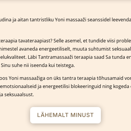
dina ja aitan tantristliku Yoni massaaži seanssidel leeven
eraapia tavateraapiast? Selle asemel, et tundide viisi prob
 inimestel avaneda energeetiliselt, muuta suhtumist seksuaal
e elukvaliteet. Läbi Tantramassaaži teraapia saad Sa tunda
nu suhe nii iseenda kui teistega.
oos Yoni massaažiga on üks tantra teraapia tõhusamaid v
emotsionaalseid ja energeetilisi blokeeringuid ning kogeda
ja seksuaalsust.
LÄHEMALT MINUST