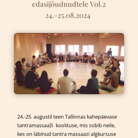
edasijõudnudtele Vol.2
24.-25.08.2024
24.-25. augustil teen Tallinnas kahepäevase
tantramassaaži
k
oolituse, mis sobib neile,
kes on läbinud tantra massaazi algkursuse