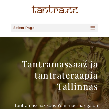
Select Page
Tantramassaaž ja
tantrateraapia
Tallinnas
Tantramassaaž koos Yoni massaažiga on