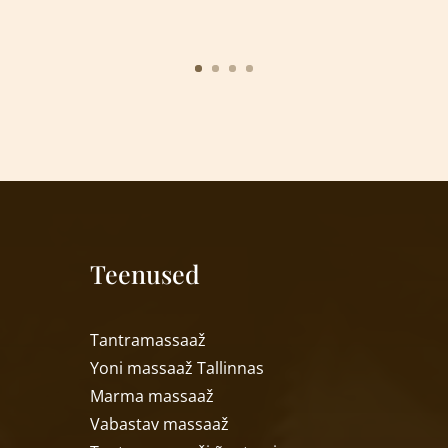
Teenused
T
antramassaaž
Yoni massaa
ž
Tallinnas
Marma massaa
ž
Vabastav massaa
ž