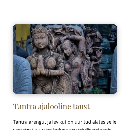
Tantra ajalooline taust
Tantra arengut ja levikut on uuritud alates selle
varastest juurtest Induse oru tsivilisatsioonis