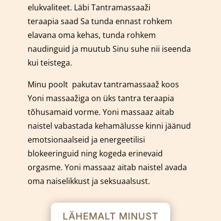
elukvaliteet. Läbi Tantramassaaži
teraapia saad Sa tunda ennast rohkem
elavana oma kehas, tunda rohkem
naudinguid ja muutub Sinu suhe nii iseenda
kui teistega.
Minu poolt pakutav tantramassaaž koos
Yoni massaažiga on üks tantra teraapia
tõhusamaid vorme.
Yoni massaaz aitab
naistel vabastada kehamälusse kinni jäänud
emotsionaalseid ja energeetilisi
blokeeringuid ning kogeda erinevaid
orgasme. Yoni massaaz aitab naistel avada
oma naiselikkust ja seksuaalsust.
LÄHEMALT MINUST