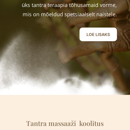
üks tantra teraapia tõhusamaid vorme,
mis on mõeldud spetsiaalselt naistele.
LOE LISAKS
Tantra massaaži
k
oolitus