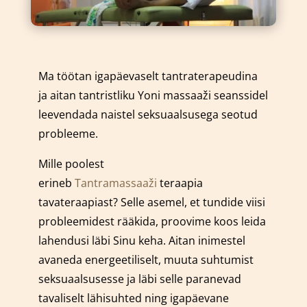
Ma töötan igapäevaselt tantraterapeudina
ja aitan tantristliku Yoni massaaži seanssidel
leevendada naistel seksuaalsusega seotud
probleeme.
Mille poolest
erineb
Tantramassaaži
teraapia
tavateraapiast? Selle asemel, et tundide viisi
probleemidest rääkida, proovime koos leida
lahendusi läbi Sinu keha. Aitan inimestel
avaneda energeetiliselt, muuta suhtumist
seksuaalsusesse ja läbi selle paranevad
tavaliselt lähisuhted ning igapäevane