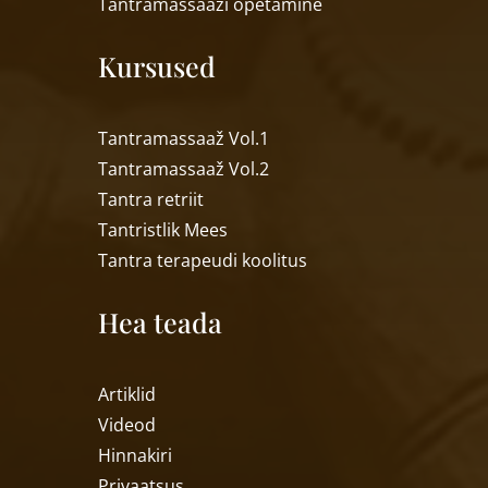
Tantramassaa
ži õpetamine
Kursused
Tantramassaaž Vol.1
Tantramassaaž Vol.2
Tantra retriit
Tantristlik Mees
Tantra terapeudi koolitus
Hea teada
Artiklid
Videod
Hinnakiri
Privaatsus