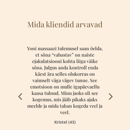
Mida kliendid arvavad
Yoni massaazi tulemusel saan öelda,
et sõna “vabastav” on naiste
ejakulatsiooni kohta liiga väike
sõna. Julgus anda kontroll enda
käest ära selles olukorras on
vaimselt väga vägev tunne. See
emotsioon on mulle igapäevaellu
kaasa tulnud. Minu jaoks oli see
kogemus, mis jääb pikaks ajaks
meelde ja mida tahan kogeda veel ja
veel.
Kristel (43)