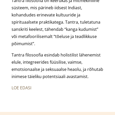
Tantra filosoofia on keerukas ja mitmekihiline
süsteem, mis pärineb iidsest Indiast,
kohandudes erinevate kultuuride ja
spirituaalsete praktikatega. Tantra, tuletatuna
sanskriti keelest, tähendab “kanga kudumist”
või metafoorilisemalt “tõeluse ja teadlikkuse
põimumist”.
Tantra filosoofia esindab holistilist lähenemist
elule, integreerides füüsilise, vaimse,
emotsionaalse ja seksuaalse heaolu, ja rõhutab
inimese täieliku potentsiaali avastamist.
LOE EDASI