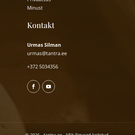
Minust
Kontakt
Urmas Silman
urmas@tantra.ee
+372 5034356
© 2026 - tantra.ee - kõik õigused kaitstud.