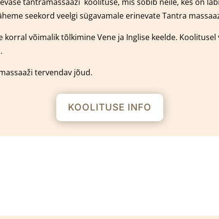
päevase tantramassaaži
k
oolituse, mis sobib neile, kes on l
äheme seekord veelgi sügavamale erinevate Tantra massaaz 
 korral võimalik tõlkimine Vene ja Inglise keelde.
Koolitusel
.
amassaaži tervendav jõud.
KOOLITUSE INFO