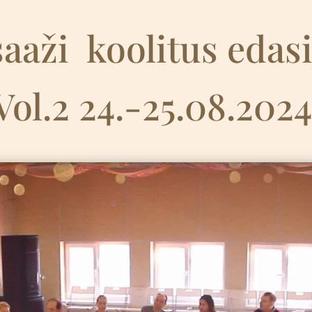
aaži
k
oolitus edas
Vol.2 24.-25.08.202