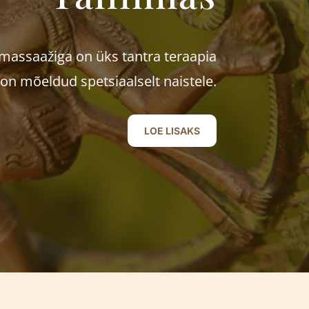
massaažiga on üks tantra teraapia
n mõeldud spetsiaalselt naistele.
LOE LISAKS