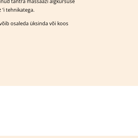
äbinud tantra massaazi algkursuse
’i tehnikatega.
 võib osaleda üksinda või koos