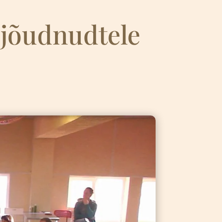
ijõudnudtele
4