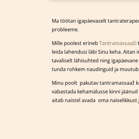
Ma töötan igapäevaselt tantraterapeu
probleeme.
Mille poolest erineb
Tantramassaaži
t
leida lahendusi läbi Sinu keha. Aitan
tavaliselt lähisuhted ning igapäevan
tunda rohkem naudinguid ja muutub Si
Minu poolt pakutav tantramassaaž k
vabastada kehamälusse kinni jäänud 
aitab naistel avada oma naiselikkust 