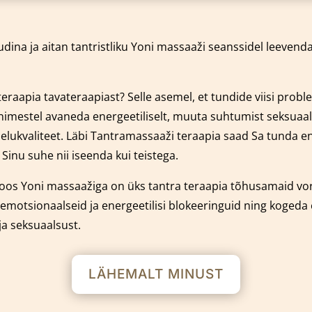
dina ja aitan tantristliku Yoni massaaži seanssidel leeven
eraapia tavateraapiast? Selle asemel, et tundide viisi prob
 inimestel avaneda energeetiliselt, muuta suhtumist seksuaal
e elukvaliteet. Läbi Tantramassaaži teraapia saad Sa tunda
nu suhe nii iseenda kui teistega.
oos Yoni massaažiga on üks tantra teraapia tõhusamaid v
emotsionaalseid ja energeetilisi blokeeringuid ning kogeda
ja seksuaalsust.
LÄHEMALT MINUST