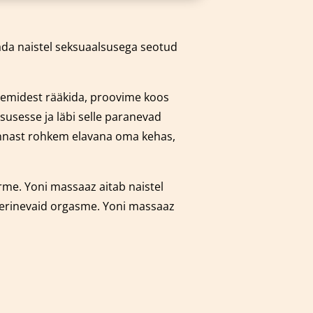
dada naistel seksuaalsusega seotud
leemidest rääkida, proovime koos
susesse ja läbi selle paranevad
 ennast rohkem elavana oma kehas,
orme.
Yoni massaaz aitab naistel
 erinevaid orgasme. Yoni massaaz