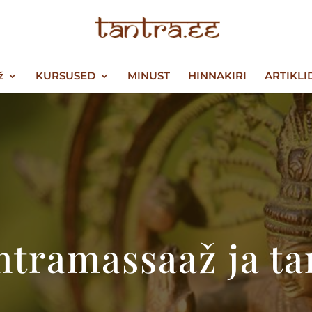
ž
KURSUSED
MINUST
HINNAKIRI
ARTIKLI
ntramassaaž ja ta