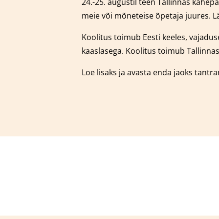
24.-25. augustil teen Tallinnas kahe
meie või mõneteise õpetaja juures.
L
Koolitus toimub Eesti keeles, vajaduse
kaaslasega.
Koolitus toimub Tallinnas
Loe lisaks ja avasta enda jaoks tantr