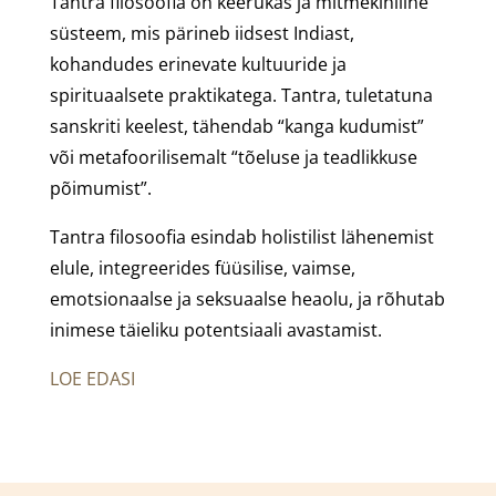
Tantra filosoofia on keerukas ja mitmekihiline
süsteem, mis pärineb iidsest Indiast,
kohandudes erinevate kultuuride ja
spirituaalsete praktikatega. Tantra, tuletatuna
sanskriti keelest, tähendab “kanga kudumist”
või metafoorilisemalt “tõeluse ja teadlikkuse
põimumist”.
Tantra filosoofia esindab holistilist lähenemist
elule, integreerides füüsilise, vaimse,
emotsionaalse ja seksuaalse heaolu, ja rõhutab
inimese täieliku potentsiaali avastamist.
LOE EDASI