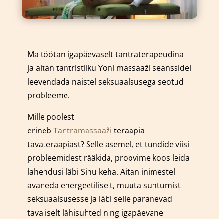
Ma töötan igapäevaselt tantraterapeudina
ja aitan tantristliku Yoni massaaži seanssidel
leevendada naistel seksuaalsusega seotud
probleeme.
Mille poolest
erineb
Tantramassaaži
teraapia
tavateraapiast? Selle asemel, et tundide viisi
probleemidest rääkida, proovime koos leida
lahendusi läbi Sinu keha. Aitan inimestel
avaneda energeetiliselt, muuta suhtumist
seksuaalsusesse ja läbi selle paranevad
tavaliselt lähisuhted ning igapäevane