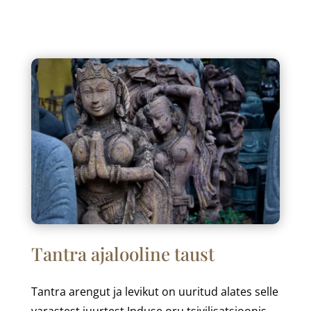
Tantra ajalooline taust
Tantra arengut ja levikut on uuritud alates selle
varastest juurtest Induse oru tsivilisatsioonis