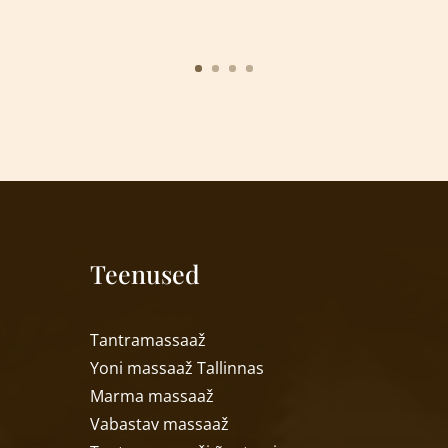
Teenused
T
antramassaaž
Yoni massaa
ž
Tallinnas
Marma massaa
ž
Vabastav massaa
ž