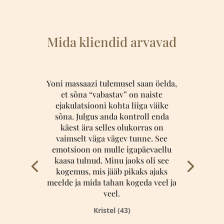
Mida kliendid arvavad
Yoni massaazi tulemusel saan öelda,
et sõna “vabastav” on naiste
ejakulatsiooni kohta liiga väike
sõna. Julgus anda kontroll enda
käest ära selles olukorras on
vaimselt väga vägev tunne. See
emotsioon on mulle igapäevaellu
kaasa tulnud. Minu jaoks oli see
kogemus, mis jääb pikaks ajaks
meelde ja mida tahan kogeda veel ja
veel.
Kristel (43)