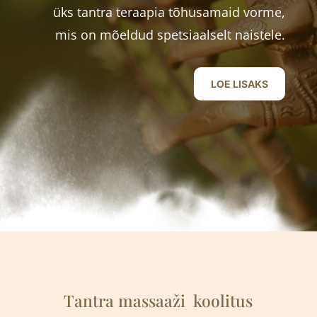
üks tantra teraapia tõhusamaid vorme,
mis on mõeldud spetsiaalselt naistele.
LOE LISAKS
Tantra massaaži
k
oolitus