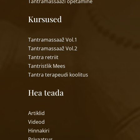
Tantramassaa
ži õpetamine
Kursused
Tantramassaaž Vol.1
Tantramassaaž Vol.2
Tantra retriit
Tantristlik Mees
Tantra terapeudi koolitus
Hea teada
Artiklid
Videod
Hinnakiri
Privaatsus