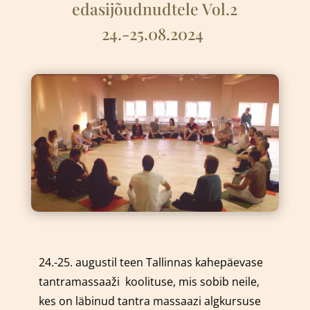
edasijõudnudtele Vol.2
24.-25.08.2024
24.-25. augustil teen Tallinnas kahepäevase
tantramassaaži
k
oolituse, mis sobib neile,
kes on läbinud tantra massaazi algkursuse