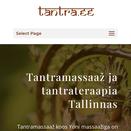
Select Page
Tantramassaaž ja
tantrateraapia
Tallinnas
Tantramassaaž koos Yoni massaažiga on