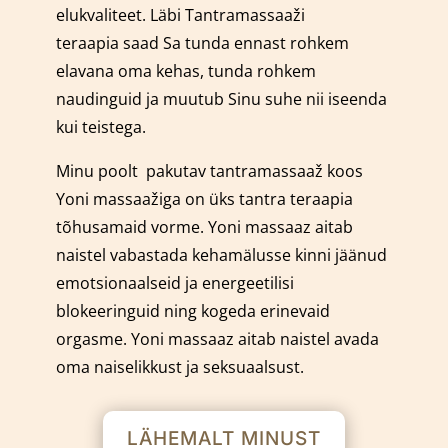
elukvaliteet. Läbi Tantramassaaži
teraapia saad Sa tunda ennast rohkem
elavana oma kehas, tunda rohkem
naudinguid ja muutub Sinu suhe nii iseenda
kui teistega.
Minu poolt pakutav tantramassaaž koos
Yoni massaažiga on üks tantra teraapia
tõhusamaid vorme.
Yoni massaaz aitab
naistel vabastada kehamälusse kinni jäänud
emotsionaalseid ja energeetilisi
blokeeringuid ning kogeda erinevaid
orgasme. Yoni massaaz aitab naistel avada
oma naiselikkust ja seksuaalsust.
LÄHEMALT MINUST