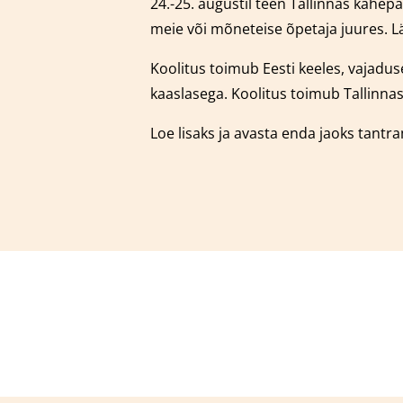
24.-25. augustil teen Tallinnas kahe
meie või mõneteise õpetaja juures.
L
Koolitus toimub Eesti keeles, vajaduse
kaaslasega.
Koolitus toimub Tallinnas
Loe lisaks ja avasta enda jaoks tantr