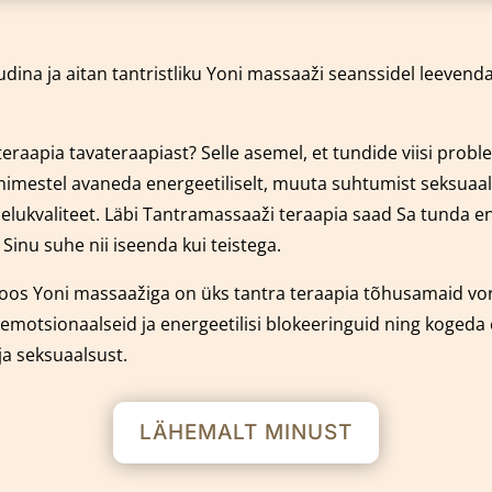
dina ja aitan tantristliku Yoni massaaži seanssidel leeven
eraapia tavateraapiast? Selle asemel, et tundide viisi prob
 inimestel avaneda energeetiliselt, muuta suhtumist seksuaal
e elukvaliteet. Läbi Tantramassaaži teraapia saad Sa tunda
nu suhe nii iseenda kui teistega.
oos Yoni massaažiga on üks tantra teraapia tõhusamaid v
emotsionaalseid ja energeetilisi blokeeringuid ning kogeda
ja seksuaalsust.
LÄHEMALT MINUST