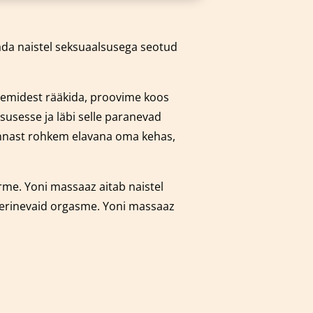
dada naistel seksuaalsusega seotud
leemidest rääkida, proovime koos
susesse ja läbi selle paranevad
 ennast rohkem elavana oma kehas,
orme.
Yoni massaaz aitab naistel
 erinevaid orgasme. Yoni massaaz