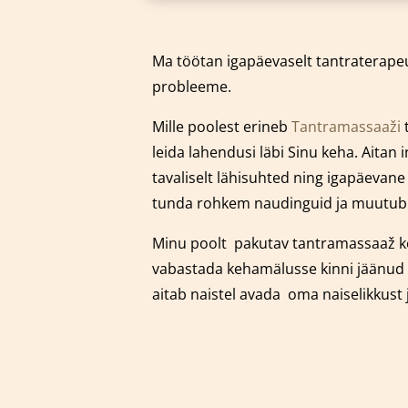
Ma töötan igapäevaselt tantraterapeu
probleeme.
Mille poolest erineb
Tantramassaaži
t
leida lahendusi läbi Sinu keha. Aitan
tavaliselt lähisuhted ning igapäevan
tunda rohkem naudinguid ja muutub Si
Minu poolt pakutav tantramassaaž k
vabastada kehamälusse kinni jäänud 
aitab naistel avada oma naiselikkust 