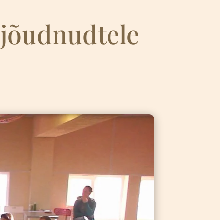
ijõudnudtele
4