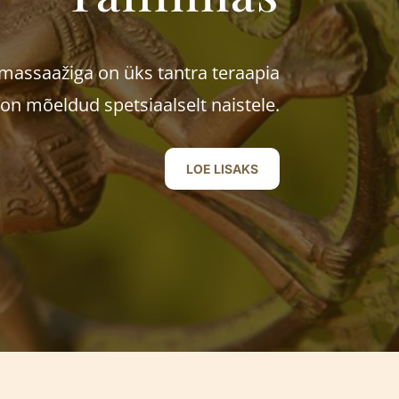
massaažiga on üks tantra teraapia
n mõeldud spetsiaalselt naistele.
LOE LISAKS