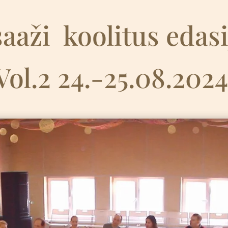
aaži
k
oolitus edas
Vol.2 24.-25.08.202