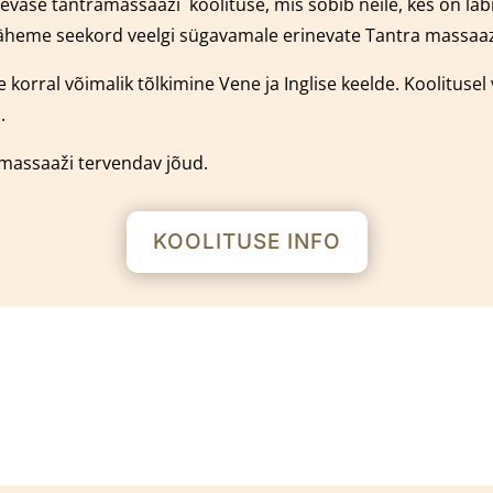
päevase tantramassaaži
k
oolituse, mis sobib neile, kes on l
äheme seekord veelgi sügavamale erinevate Tantra massaaz 
 korral võimalik tõlkimine Vene ja Inglise keelde.
Koolitusel
.
amassaaži tervendav jõud.
KOOLITUSE INFO