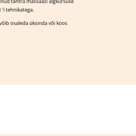
äbinud tantra massaazi algkursuse
’i tehnikatega.
 võib osaleda üksinda või koos