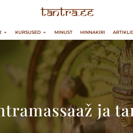
ž
KURSUSED
MINUST
HINNAKIRI
ARTIKLI
ntramassaaž ja ta