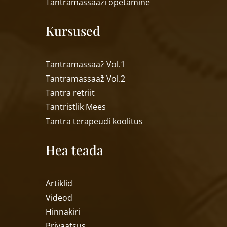
Tantramassaa
ži õpetamine
Kursused
Tantramassaaž Vol.1
Tantramassaaž Vol.2
Tantra retriit
Tantristlik Mees
Tantra terapeudi koolitus
Hea teada
Artiklid
Videod
Hinnakiri
Privaatsus