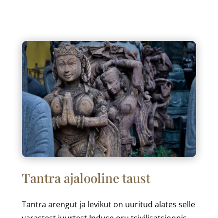
Tantra ajalooline taust
Tantra arengut ja levikut on uuritud alates selle
varastest juurtest Induse oru tsivilisatsioonis