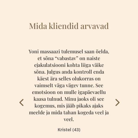
Mida kliendid arvavad
Yoni massaazi tulemusel saan öelda,
et sõna “vabastav” on naiste
ejakulatsiooni kohta liiga väike
sõna. Julgus anda kontroll enda
käest ära selles olukorras on
vaimselt väga vägev tunne. See
emotsioon on mulle igapäevaellu
kaasa tulnud. Minu jaoks oli see
kogemus, mis jääb pikaks ajaks
meelde ja mida tahan kogeda veel ja
veel.
Kristel (43)