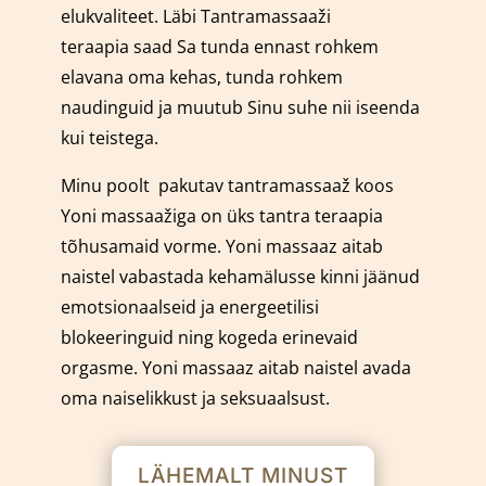
elukvaliteet. Läbi Tantramassaaži
teraapia saad Sa tunda ennast rohkem
elavana oma kehas, tunda rohkem
naudinguid ja muutub Sinu suhe nii iseenda
kui teistega.
Minu poolt pakutav tantramassaaž koos
Yoni massaažiga on üks tantra teraapia
tõhusamaid vorme.
Yoni massaaz aitab
naistel vabastada kehamälusse kinni jäänud
emotsionaalseid ja energeetilisi
blokeeringuid ning kogeda erinevaid
orgasme. Yoni massaaz aitab naistel avada
oma naiselikkust ja seksuaalsust.
LÄHEMALT MINUST