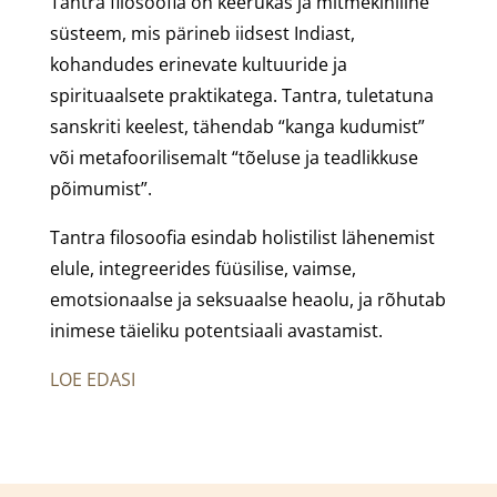
Tantra filosoofia on keerukas ja mitmekihiline
süsteem, mis pärineb iidsest Indiast,
kohandudes erinevate kultuuride ja
spirituaalsete praktikatega. Tantra, tuletatuna
sanskriti keelest, tähendab “kanga kudumist”
või metafoorilisemalt “tõeluse ja teadlikkuse
põimumist”.
Tantra filosoofia esindab holistilist lähenemist
elule, integreerides füüsilise, vaimse,
emotsionaalse ja seksuaalse heaolu, ja rõhutab
inimese täieliku potentsiaali avastamist.
LOE EDASI