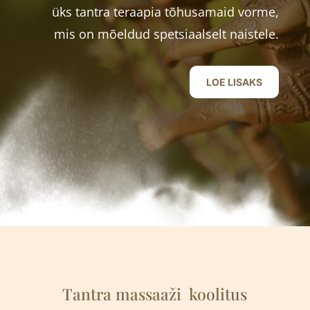
üks tantra teraapia tõhusamaid vorme,
mis on mõeldud spetsiaalselt naistele.
LOE LISAKS
Tantra massaaži
k
oolitus