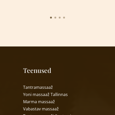
Teenused
T
antramassaaž
Yoni massaa
ž
Tallinnas
Marma massaa
ž
Vabastav massaa
ž