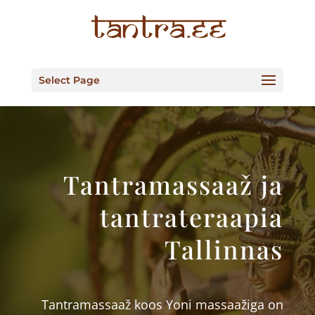
Select Page
Tantramassaaž ja
tantrateraapia
Tallinnas
Tantramassaaž koos Yoni massaažiga on