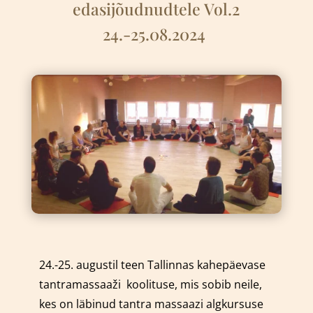
edasijõudnudtele Vol.2
24.-25.08.2024
24.-25. augustil teen Tallinnas kahepäevase
tantramassaaži
k
oolituse, mis sobib neile,
kes on läbinud tantra massaazi algkursuse