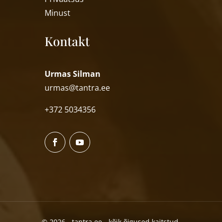
Minust
Kontakt
Urmas Silman
urmas@tantra.ee
+372 5034356
© 2026 - tantra.ee - kõik õigused kaitstud.