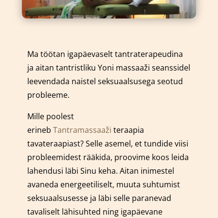
Ma töötan igapäevaselt tantraterapeudina
ja aitan tantristliku Yoni massaaži seanssidel
leevendada naistel seksuaalsusega seotud
probleeme.
Mille poolest
erineb
Tantramassaaži
teraapia
tavateraapiast? Selle asemel, et tundide viisi
probleemidest rääkida, proovime koos leida
lahendusi läbi Sinu keha. Aitan inimestel
avaneda energeetiliselt, muuta suhtumist
seksuaalsusesse ja läbi selle paranevad
tavaliselt lähisuhted ning igapäevane