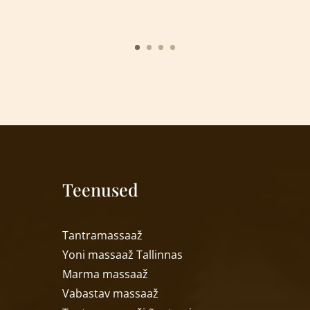
Teenused
T
antramassaaž
Yoni massaa
ž
Tallinnas
Marma massaa
ž
Vabastav massaa
ž