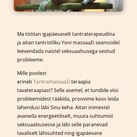
Ma töötan igapäevaselt tantraterapeudina
ja aitan tantristliku Yoni massaaži seanssidel
leevendada naistel seksuaalsusega seotud
probleeme.
Mille poolest
erineb
Tantramassaaži
teraapia
tavateraapiast? Selle asemel, et tundide viisi
probleemidest rääkida, proovime koos leida
lahendusi läbi Sinu keha. Aitan inimestel
avaneda energeetiliselt, muuta suhtumist
seksuaalsusesse ja läbi selle paranevad
tavaliselt lähisuhted ning igapäevane