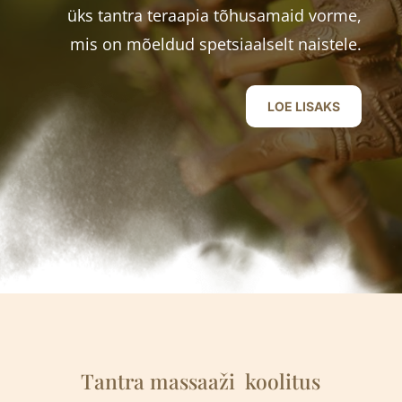
üks tantra teraapia tõhusamaid vorme,
mis on mõeldud spetsiaalselt naistele.
LOE LISAKS
Tantra massaaži
k
oolitus