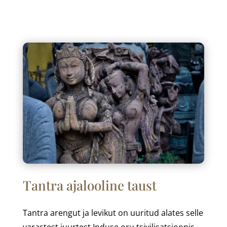
Tantra ajalooline taust
Tantra arengut ja levikut on uuritud alates selle
varastest juurtest Induse oru tsivilisatsioonis