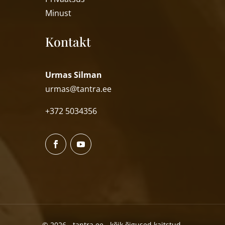
Minust
Kontakt
Urmas Silman
urmas@tantra.ee
+372 5034356
© 2026 - tantra.ee - kõik õigused kaitstud.