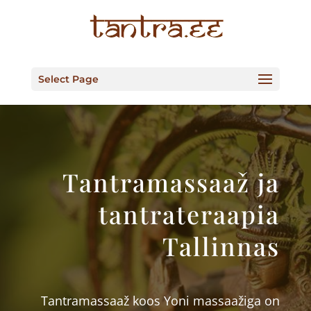
Select Page
Tantramassaaž ja
tantrateraapia
Tallinnas
Tantramassaaž koos Yoni massaažiga on