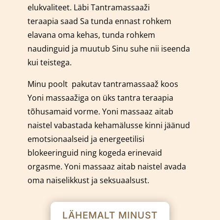
elukvaliteet. Läbi Tantramassaaži
teraapia saad Sa tunda ennast rohkem
elavana oma kehas, tunda rohkem
naudinguid ja muutub Sinu suhe nii iseenda
kui teistega.
Minu poolt pakutav tantramassaaž koos
Yoni massaažiga on üks tantra teraapia
tõhusamaid vorme.
Yoni massaaz aitab
naistel vabastada kehamälusse kinni jäänud
emotsionaalseid ja energeetilisi
blokeeringuid ning kogeda erinevaid
orgasme. Yoni massaaz aitab naistel avada
oma naiselikkust ja seksuaalsust.
LÄHEMALT MINUST