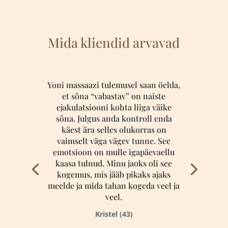
Mida kliendid arvavad
Yoni massaazi tulemusel saan öelda,
et sõna “vabastav” on naiste
ejakulatsiooni kohta liiga väike
sõna. Julgus anda kontroll enda
käest ära selles olukorras on
vaimselt väga vägev tunne. See
emotsioon on mulle igapäevaellu
kaasa tulnud. Minu jaoks oli see
kogemus, mis jääb pikaks ajaks
meelde ja mida tahan kogeda veel ja
veel.
Kristel (43)