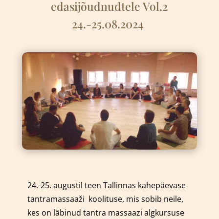
edasijõudnudtele Vol.2
24.-25.08.2024
24.-25. augustil teen Tallinnas kahepäevase
tantramassaaži
k
oolituse, mis sobib neile,
kes on läbinud tantra massaazi algkursuse