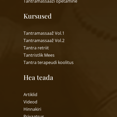
Tantramassaa
ži õpetamine
Kursused
Tantramassaaž Vol.1
Tantramassaaž Vol.2
Tantra retriit
Tantristlik Mees
Tantra terapeudi koolitus
Hea teada
Artiklid
Videod
Hinnakiri
Privaatsus