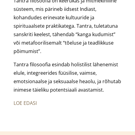
Tantra filosoofia on keerukas ja mitmekihiline
süsteem, mis pärineb iidsest Indiast,
kohandudes erinevate kultuuride ja
spirituaalsete praktikatega. Tantra, tuletatuna
sanskriti keelest, tähendab “kanga kudumist”
või metafoorilisemalt “tõeluse ja teadlikkuse
põimumist”.
Tantra filosoofia esindab holistilist lähenemist
elule, integreerides füüsilise, vaimse,
emotsionaalse ja seksuaalse heaolu, ja rõhutab
inimese täieliku potentsiaali avastamist.
LOE EDASI